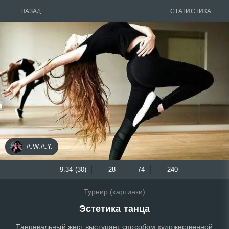
НАЗАД
СТАТИСТИКА
/\.W./\.Y.
9.34 (30)
28
74
240
Турнир (картинки)
Эстетика танца
Танцевальный жест выступает способом художественной