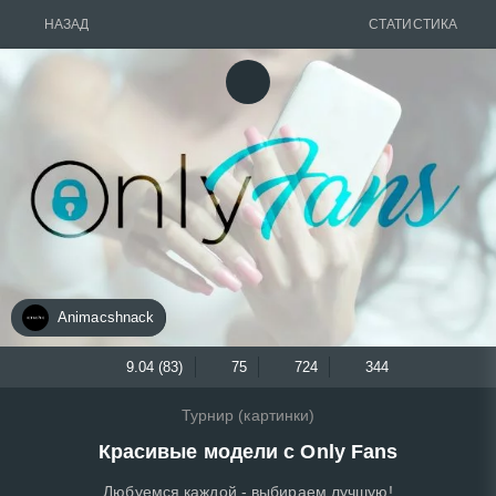
НАЗАД
СТАТИСТИКА
Animacshnack
9.04 (83)
75
724
344
Турнир (картинки)
Красивые модели с Only Fans
Любуемся каждой - выбираем лучшую!