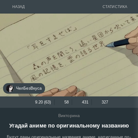
НАЗАД
СТАТИСТИКА
ЧелБезВкуса
9.20 (63)
58
431
327
Викторина
Угадай аниме по оригинальному названию
Будут даны оригинальные названия аниме, написанные по-