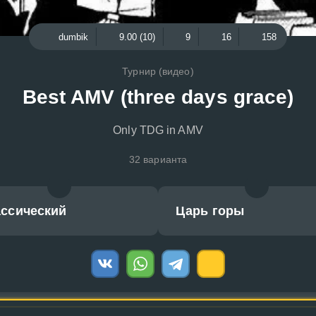
dumbik
9.00 (10)
9
16
158
Турнир (видео)
Best AMV (three days grace)
Only TDG in AMV
32 варианта
ассический
Царь горы