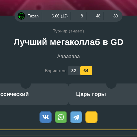
Fazan
6.66 (12)
8
48
80
Турнир (видео)
Лучший мегаколлаб в GD
Аааааааа
Вариантов:
32
64
ассический
Царь горы