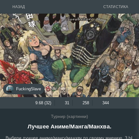
НАЗАД
СТАТИСТИКА
FuckingSlave
9.68 (32)
31
258
344
Турнир (картинки)
Лучшее Аниме/Манга/Манхва.
Выбери лучшее аниме/мангу/манхву по своему мнению. З.Ы.