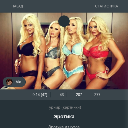
НАЗАД
СТАТИСТИКА
-\/ia-
9.14 (47)
43
207
277
Турнир (картинки)
Эротика
Эротика из гугла