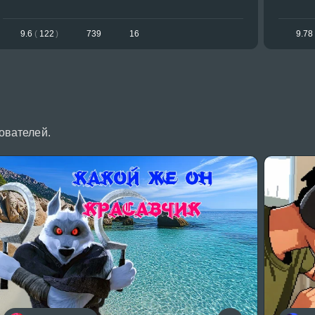
9.6
(
122
)
739
16
9.78
ователей.