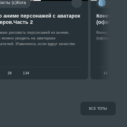
осты (с)Кота
Andrero
 аниме персонажей с аватарок
Конец отпу
еров.Часть 2
(официальн
жаю рисовать персонажей из аниме,
Конец отпуска 
 можно увидеть на аватарках
(официальное)
ателей. Извиняюсь если вдруг качество
т
28
134
14
9
ВСЕ ТОПЫ