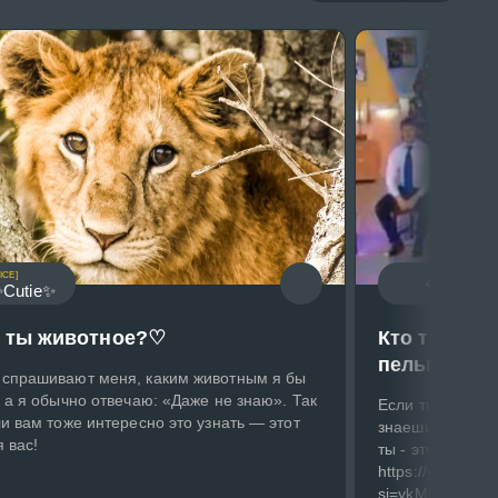
ICE]
4MORG0
Cutie✨
е ты животное?♡
Кто ты из п
пельменей 
 спрашивают меня, каким животным я бы
, а я обычно отвечаю: «Даже не знаю». Так
Если ты фанат 
ли вам тоже интересно это узнать — этот
знаешь эту песн
я вас!
ты - этот тест 
https://youtu.
si=ykMOqGjYR