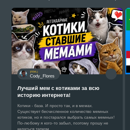
[FEML]
Cody_Flores
Лучший мем с котиками за всю
историю интернета!
Котики - база. И просто так, и в мемах.
Существует бесчисленное количество мемных
котиков, но я постарался выбрать самых мемных!
По-любому я кого-то забыл, поэтому прошу не
кидаться тапком.