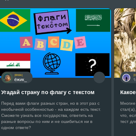
[BNBA]
[D
ёжик_
✨
Угадай страну по флагу с текстом
Како
Перед вами флаги разных стран, но в этот раз с
Многие
необычной особенностью - на каждом есть текст.
стал(а)
Сможете узнать все государства, ответить на
что, ес
разные вопросы по ним и не ошибиться ни в
тест дл
одном ответе?