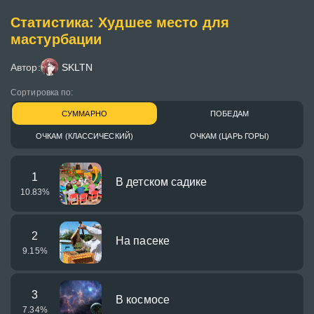
Статистика: Худшее место для
мастурбации
Автор:
SKLTN
Сортировка по:
СУММАРНО
ПОБЕДАМ
ОЧКАМ (КЛАССИЧЕСКИЙ)
ОЧКАМ (ЦАРЬ ГОРЫ)
1
В детском садике
10.83
%
2
На пасеке
9.15
%
3
В космосе
7.34
%