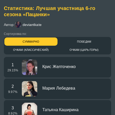
Статистика: Лучшая участница 6-го
сезона «Пацанки»
Автор:
deviantkate
Сортировка по:
СУММАРНО
ПОБЕДАМ
ОЧКАМ (КЛАССИЧЕСКИЙ)
ОЧКАМ (ЦАРЬ ГОРЫ)
1
Крис Желточенко
29.15
%
2
Мария Лебедева
9.97
%
3
Татьяна Каширина
8.92
%