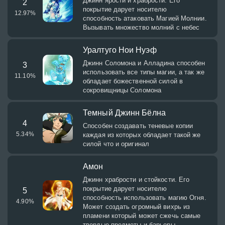
Джинн ярости и храбрости. Его
2
покрытие дарует носителю
12.97
%
способность атаковать Магией Молнии.
Вызывать множество молний с небес
Уралтуго Нои Нуэф
Джинн Соломона и Алладина способен
3
использовать все типы магии, а так же
11.10
%
обладает божественной силой в
сокровищницы Соломона
Темный Джинн Бёлна
4
Способен создавать теневые копии
5.34
%
каждая из которых обладает такой же
силой что и оригинал
Амон
Джинн храбрости и стойкости. Его
покрытие дарует носителю
5
способность использовать магию Огня.
4.90
%
Может создать огромный вихрь из
пламени который может сжечь самые
твердые предметы и барьеры