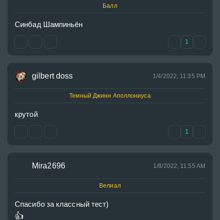
Балл
Синбад Шампиньён
1
gilbert doss
1/4/2022, 11:35 PM
Темный Джинн Аполлониуса
крутой
1
Mira2696
1/8/2022, 11:55 AM
Велиал
👍