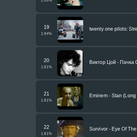
2.00
%
19
twenty one pilots: St
1.94
%
20
Виктор Цой - Пачка 
1.81
%
21
Eminem - Stan (Long V
1.81
%
22
Survivor - Eye Of The
1.81
%