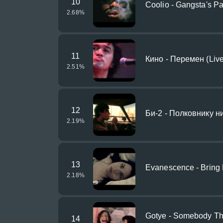
10
Coolio - Gangsta's P
2.68
%
11
Кино - Перемен (Live
2.51
%
12
Би-2 - Полковнику н
2.19
%
13
Evanescence - Bring M
2.18
%
Gotye - Somebody That
14