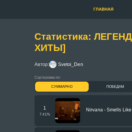
ГЛАВНАЯ
Статистика: ЛЕГЕ
ХИТЫ]
Автор:
Svetoi_Den
Сортировка по:
СУММАРНО
ПОБЕДАМ
1
Nirvana - Smells Like 
7.41
%