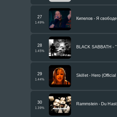
27
Кипелов - Я свободе
1.49
%
28
BLACK SABBATH - "Pa
1.45
%
29
Skillet - Hero (Officia
1.44
%
30
Rammstein - Du Hast (
1.39
%