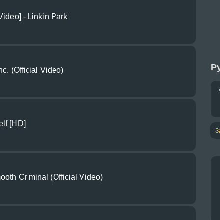
Video] - Linkin Park
Ру
nc. (Official Video)
lf [HD]
З
oth Criminal (Official Video)