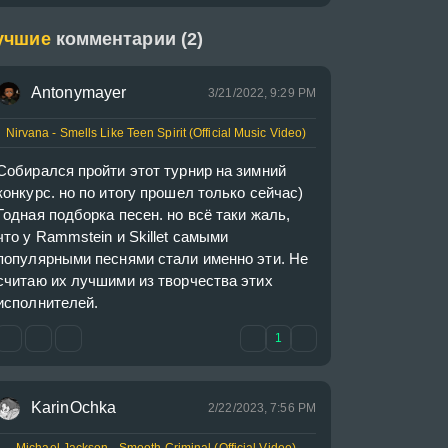
учшие
комментарии (2)
Antonymayer
3/21/2022, 9:29 PM
Nirvana - Smells Like Teen Spirit (Official Music Video)
Собирался пройти этот турнир на зимний 
конкурс. но по итогу прошел только сейчас) 
Годная подборка песен. но всё таки жаль, 
что у Rammstein и Skillet самыми 
популярными песнями стали именно эти. Не 
считаю их лучшими из творчества этих 
исполнителей.
1
KarinOchka
2/22/2023, 7:56 PM