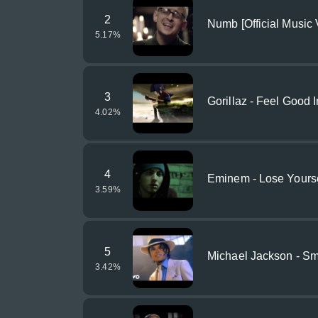
2
Numb [Official Music 
5.17
%
3
Gorillaz - Feel Good I
4.02
%
4
Eminem - Lose Yourse
3.59
%
5
Michael Jackson - Smo
3.42
%