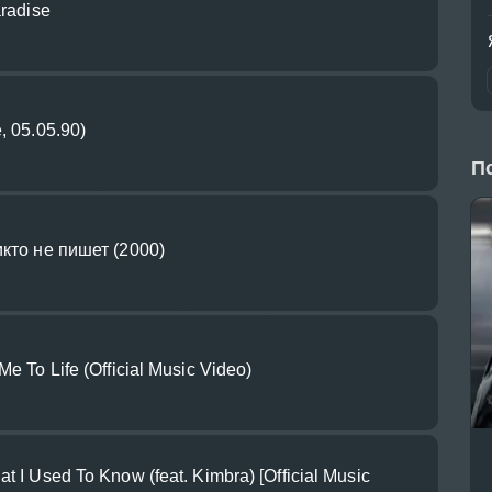
aradise
, 05.05.90)
П
икто не пишет (2000)
e To Life (Official Music Video)
 I Used To Know (feat. Kimbra) [Official Music