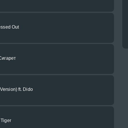
ressed Out
Сигарет
ersion) ft. Dido
 Tiger