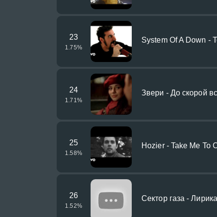
23
System Of A Down - To
1.75
%
24
Звери - До скорой в
1.71
%
25
Hozier - Take Me To C
1.58
%
26
Сектор газа - Лирик
1.52
%