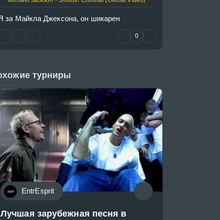
Michael Jackson - Smooth Criminal (Official Video)
Я за Майкла Джексона, он шикарен
0
охожие турниры
EntrEsprit
Лучшая зарубежная песня в