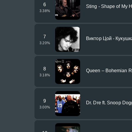
6
Sting - Shape of My H
3.38
%
7
Виктор Цой - Кукушк
3.20
%
8
Queen – Bohemian Rh
3.18
%
9
Dr. Dre ft. Snoop Dogg 
3.00
%