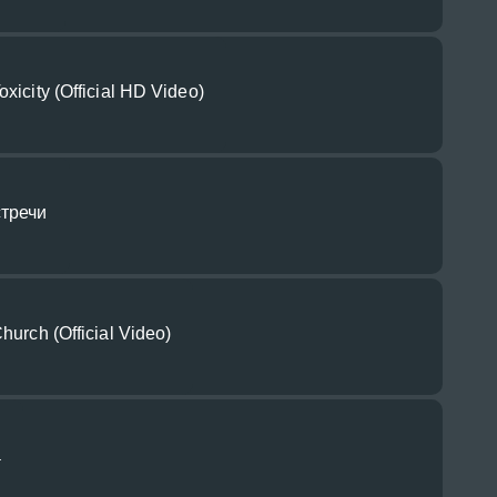
xicity (Official HD Video)
стречи
hurch (Official Video)
а