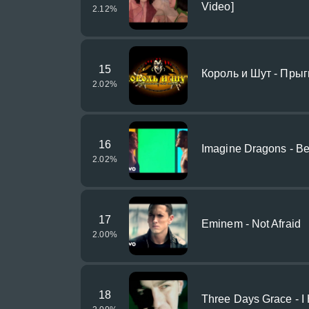
Video]
2.12
%
15
Король и Шут - Прыг
2.02
%
16
Imagine Dragons - Be
2.02
%
17
Eminem - Not Afraid
2.00
%
18
Three Days Grace - I 