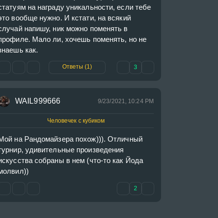
статуям на награду уникальности, если тебе 
это вообще нужно. И кстати, на всякий 
случай напишу, ник можно поменять в 
профиле. Мало ли, хочешь поменять, но не 
знаешь как.
Ответы (1)
3
WAIL999666
9/23/2021, 10:24 PM
Человечек с кубиком
Мой на Рандомайзера похож))). Отличный 
турнир, удивительные произведения 
искусства собраны в нем (что-то как Йода 
молвил))
2