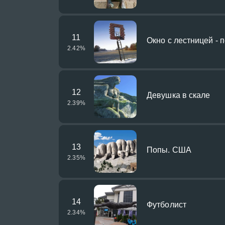
11
Окно с лестницей - 
2.42
%
12
Девушка в скале
2.39
%
13
Попы. США
2.35
%
14
Футболист
2.34
%