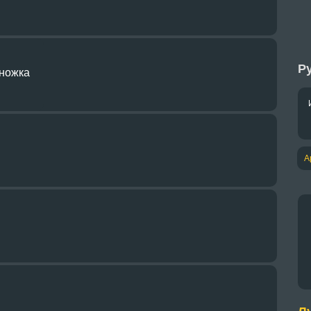
Ру
ножка
А