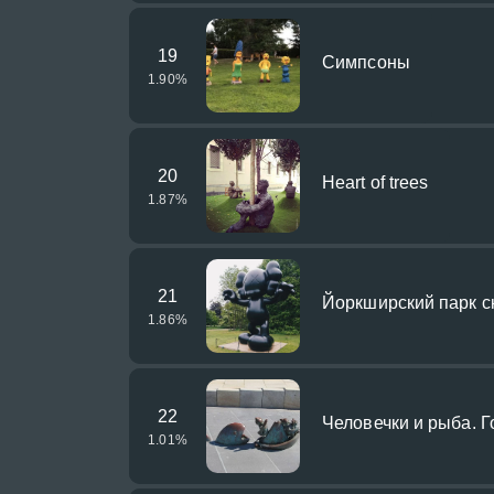
19
Симпсоны
1.90
%
20
Heart of trees
1.87
%
21
Йоркширский парк с
1.86
%
22
Человечки и рыба. 
1.01
%