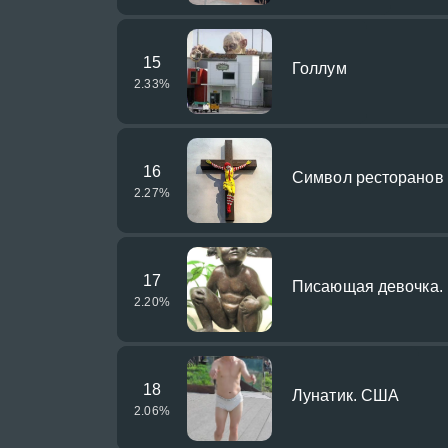
15
Голлум
2.33
%
16
Символ ресторанов 
2.27
%
17
Писающая девочка. 
2.20
%
18
Лунатик. США
2.06
%