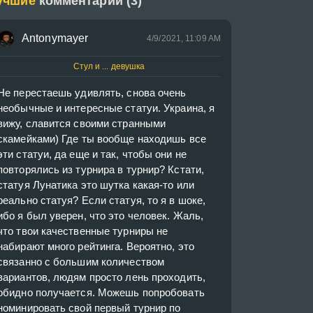
учшие
комментарии (3)
Antonymayer
4/9/2021, 11:09 AM
Стул и ... девушка
Не перестаешь удивлять, снова очень 
необычные и интересные статуи. Украина, я 
вижу, славится своими странными 
скамейками) Где ты вообще находишь все 
эти статуи, да еще и так, чтобы они не 
повторялись из турнира в турнир? Кстати, 
статуя Лунатика это шутка какая-то или 
реально статуя? Если статуя, то я в шоке, 
ибо я был уверен, что это человек. Жаль, 
что твои качественные турниры не 
набирают много рейтинга. Вероятно, это 
связанно с большим количеством 
вариантов, людям просто лень проходить, 
обидно получается. Можешь попробовать 
номинировать свой первый турнир по 