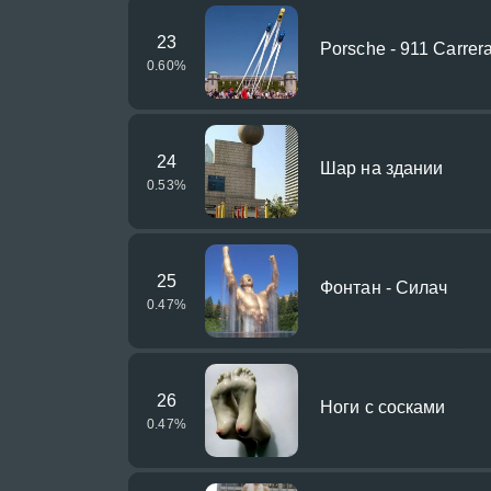
23
Porsche - 911 Carrer
0.60
%
24
Шар на здании
0.53
%
25
Фонтан - Силач
0.47
%
26
Ноги с сосками
0.47
%