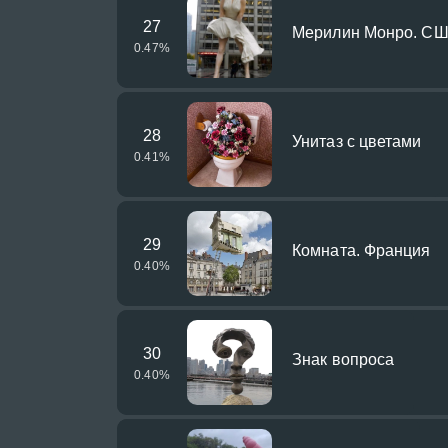
27
Мерилин Монро. С
0.47
%
28
Унитаз с цветами
0.41
%
29
Комната. Франция
0.40
%
30
Знак вопроса
0.40
%