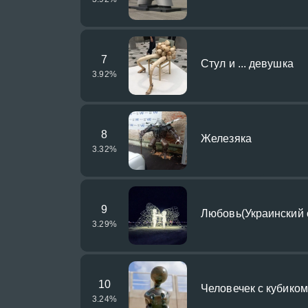
7
Стул и ... девушка
3.92
%
8
Железяка
3.32
%
9
Любовь(Украинский 
3.29
%
10
Человечек с кубиком
3.24
%