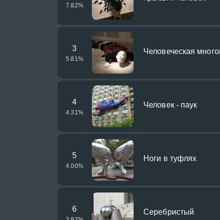
7.82
%
3
Человеческая много
5.81
%
4
Человек - паук
4.31
%
5
Ноги в туфлях
4.00
%
6
Серебристый
3.92
%