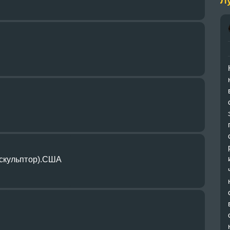
Л
скульптор).США