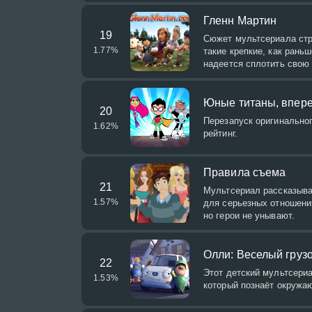
Гленн Мартин
19
Сюжет мультсериала стро
1.77
%
такие крепкие, как рань
надеется сплотить свою 
Юные титаны, впере
20
Перезапуск оригинально
1.62
%
рейтинг.
Правила съема
21
Мультсериал рассказыва
1.57
%
для серьезных отношений
но герои не унывают.
Олли: Веселый груз
22
Этот детский мультсери
1.53
%
который познаёт окружа