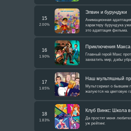
Элвин и бурундуки
15
Анимационная адаптация
2.00
%
характеру бурундука ужи
это адаптация фильма.
Приключения Макса
16
Главный герой Макс про
1.90
%
захватить мир, дабы убр
Наш мультяшный пр
17
Мультсериал о бывшем п
1.85
%
жалуются на цветовую г
Клуб Винкс: Школа 
18
Да простят меня любител
1.83
%
уж рейтинг.