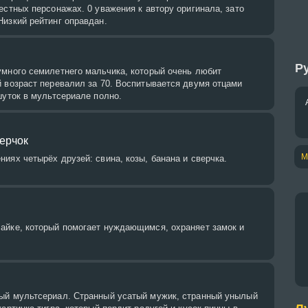
естных персонажах. 0 уважения к автору оригинала, зато
изкий рейтинг оправдан.
Ру
умного семилетнего мальчика, который очень любит
 возраст перевалил за 70. Воспитывается двумя отцами
шуток в мультсериале полно.
ерчок
М
иях четырёх друзей: свина, козы, банана и сверчка.
айке, который помогает нуждающимся, охраняет замок и
ый мультсериал. Странный усатый мужик, странный унылый