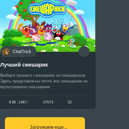
ChatTrick
Лучший смешарик
Выбери лучшего смешарика из смешариков.
Здесь представлены почти все смешарики из
мультсериала смешарики.
9.66
(
1467
)
17573
32
Загружаем еще...