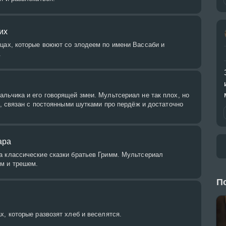
их
ицах, которые воюют со злодеем по имени Вассаби и
.
льчика и его говорящей змеи. Мультсериал не так плох, но
го, связан с постоянными шутками про пердёж и достаточно
ара
а классические сказки братьев Гримм. Мультсериал
м и трешем.
П
х, которые развозят хлеб и веселятся.