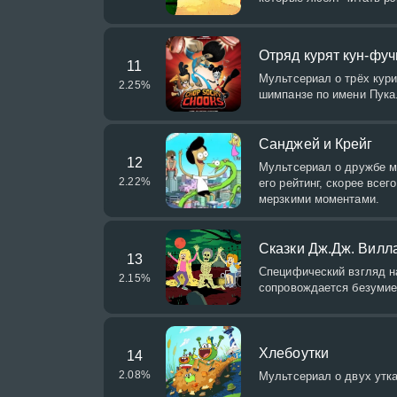
Отряд курят кун-фуч
11
Мультсериал о трёх кур
2.25
%
шимпанзе по имени Пука
Санджей и Крейг
12
Мультсериал о дружбе ма
2.22
%
его рейтинг, скорее все
мерзкими моментами.
Сказки Дж.Дж. Вилл
13
Специфический взгляд н
2.15
%
сопровождается безумие
Хлебоутки
14
2.08
%
Мультсериал о двух утка