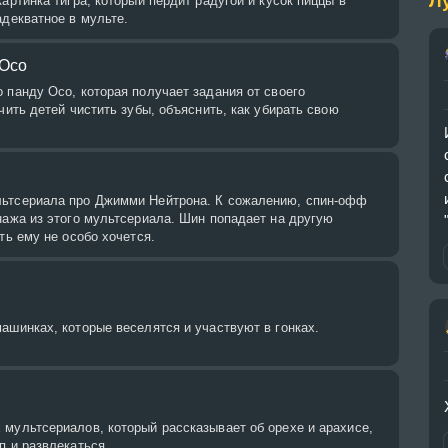
Л
картинка тигра, который пердит радугой и кусок пиццы в
адекватное в мульте.
 Осо
 панду Осо, которая получает задания от своего
учить детей чистить зубы, объяснить, как убирать свою
ьтсериала про Джимми Нейтрона. К сожалению, спин-офф
нажа из этого мультсериала. Шин попадает на другую
ть ему не особо хочется.
ашинках, которые веселятся и участвуют в гонках.
мультсериалов, который рассказывает об орехе и арахисе,
п и развлекаться.