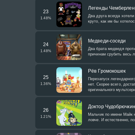
Легенды Чемберлен
23
Два друга всегда хотели
1.48
%
круто, как им бы хотело
Медведи-соседи
24
Два брата медведя проти
1.48
%
причинам срубить весь л
Рёв Громокошек
25
Перезапуск легендарного
1.36
%
нет. Скорее всего, дост
оригинального мультсер
Доктор Чудобрючки
26
Мальчик по имени Майк н
1.21
%
ловче. И естественно, п