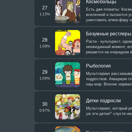
Космобольцы
27
Есть две планеты: Косми
1.15
%
вселенной и пытаются ун
уничтожить атмосферу н
Безумные рестлеры
28
Расти - культурист, одн
1.08
%
неожиданный момент, его
решается на очередное 
Рыбология
29
Мультсериал рассказыва
1.08
%
подростков. Аквариум г
наш мир. Вполне нормал
Детки подросли
30
Мультсериал, который ра
0.97
%
уж эти детки!" спустя н