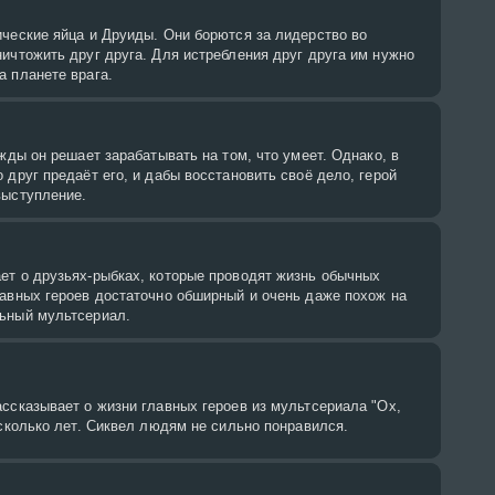
ческие яйца и Друиды. Они борются за лидерство во
ичтожить друг друга. Для истребления друг друга им нужно
а планете врага.
ажды он решает зарабатывать на том, что умеет. Однако, в
 друг предаёт его, и дабы восстановить своё дело, герой
выступление.
ет о друзьях-рыбках, которые проводят жизнь обычных
лавных героев достаточно обширный и очень даже похож на
ьный мультсериал.
ссказывает о жизни главных героев из мультсериала "Ох,
есколько лет. Сиквел людям не сильно понравился.