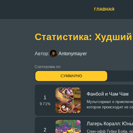
ГЛАВНАЯ
Статистика: Худший
Автор:
Antonymayer
Сортировка по:
СУММАРНО
Фанбой и Чам Чам
1
Мультсериал о приключе
9.71
%
которое происходит из с
Лагерь Коралл: Юны
2
Спин-офф Губки Боба, п