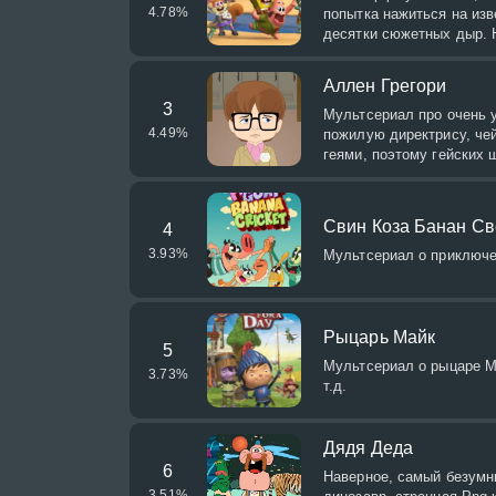
4.78
%
попытка нажиться на изв
десятки сюжетных дыр. Н
Аллен Грегори
3
Мультсериал про очень 
4.49
%
пожилую директрису, чей
геями, поэтому гейских 
Свин Коза Банан Св
4
3.93
%
Мультсериал о приключен
Рыцарь Майк
5
Мультсериал о рыцаре М
3.73
%
т.д.
Дядя Деда
6
Наверное, самый безумн
3.51
%