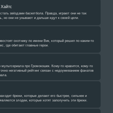
 Хайтс
 стать звёздами баскетбола. Правда, играют они не так
сь, но они не унывают и дальше идут к своей цели.
востоят охотнику по имени Вик, который решил по каким-то
ес, где обитают главные герои.
 мультсериала про Громокошек. Кому-то нравится, кому-то
аточно негативный рейтинг связан с недоумеванием фанатов
иала.
н
аходит брюки, которые делают его быстрее, сильнее и
оявляются злодеи, которые хотят заполучить эти брюки.