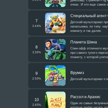
динозавр, странная Png 
очках. И это еще самое 
Специальный агент
7
Детский мультсериал про
3.44
%
начальника, по типу: на
комнату и так далее.
Планета Шина
8
Спин-офф отличного мул
3.36
%
про самого тупого персо
планету, с которой улета
Врумиз
9
2.50
%
Детский мультсериал о м
Рассол и Арахис
10
Один из самых безумных 
2.45
%
которые любят читать рэ