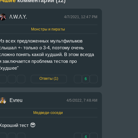
учшие
комментарии (12)
/\.W./\.Y.
4/7/2021, 12:47 PM
Монстры и пираты
Из всех предложенных мультфильмов 
слышал +- только о 3-4, поэтому очень 
сложно понять какой худший. В этом всегда 
и заключается проблема тестов про 
"худшее"
Ответы (1)
6
Evreu
4/5/2022, 7:48 AM
Медведи-соседи
😎
Хороший тест 
4