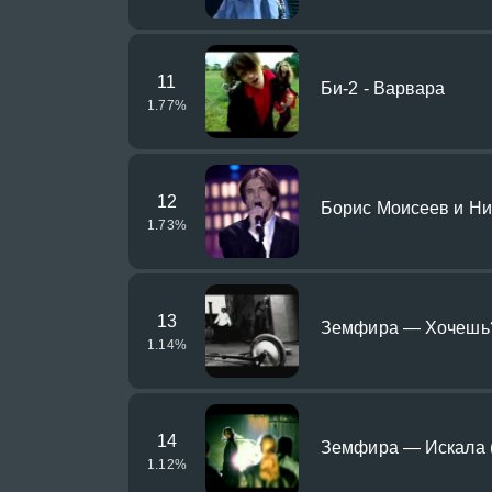
11
Би-2 - Варвара
1.77
%
12
Борис Моисеев и Ник
1.73
%
13
Земфира — Хочешь? (
1.14
%
14
Земфира — Искала (O
1.12
%