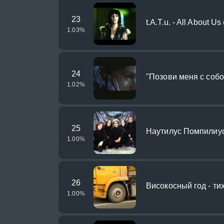
23
t.A.T.u. - All About U
1.03
%
24
"Позови меня с собо
1.02
%
25
Наутилус Помпилиус
1.00
%
26
Високосный год - ти
1.00
%