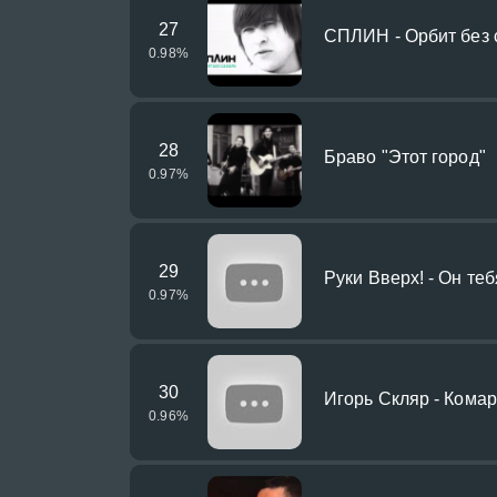
27
СПЛИН - Орбит без с
0.98
%
28
Браво "Этот город"
0.97
%
29
Руки Вверх! - Он теб
0.97
%
30
Игорь Скляр - Кома
0.96
%