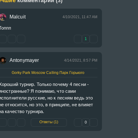
учшие
комментарии (3)
Malcuit
4/10/2021, 11:47 AM
Топпп
1
Antonymayer
4/14/2021, 8:57 PM
Gorky Park Moscow Calling Парк Горького
Хороший турнир. Только почему 4 песни - 
иностранные? Я понимаю, что сами 
исполнители русские, но к песням ведь это 
не относится, но это, в принципе, не влияет 
на качество турнира.
Ответы (1)
0