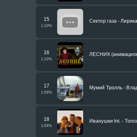
15
Сектор газа - Лирик
1.10
%
16
ЛЕСНИК (анимацион
1.10
%
17
Мумий Тролль - Вла
1.08
%
18
Иванушки Int. - Топ
1.08
%