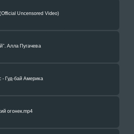
s (Official Uncensored Video)
й". Алла Пугачева
 - Гуд-бай Америка
хий огонек.mp4