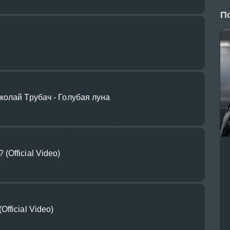
П
олай Трубач - Голубая луна
Official Video)
fficial Video)