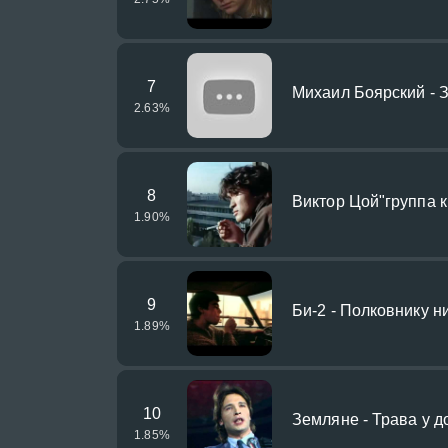
7
Михаил Боярский - 
2.63
%
8
Виктор Цой"группа ки
1.90
%
9
Би-2 - Полковнику н
1.89
%
10
Земляне - Трава у д
1.85
%