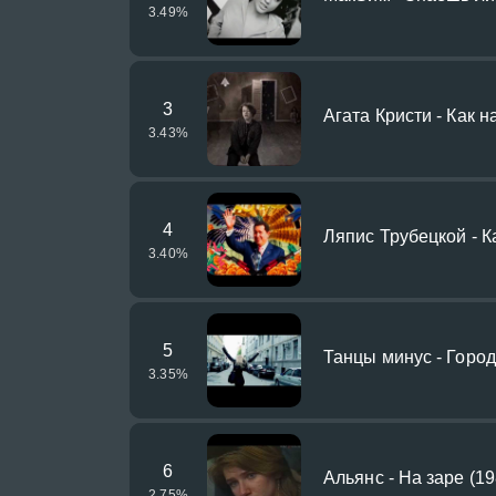
3.49
%
3
Агата Кристи - Как н
3.43
%
4
Ляпис Трубецкой - К
3.40
%
5
Танцы минус - Город 
3.35
%
6
Альянс - На заре (1
2.75
%