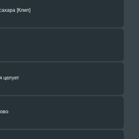
ахара [Клип]
я целует
рово