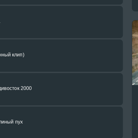
а
ный клип)
дивосток 2000
олиный пух