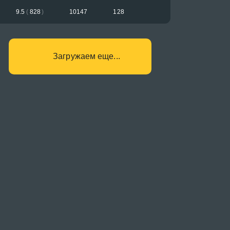
9.5
(
828
)
10147
128
Загружаем еще...