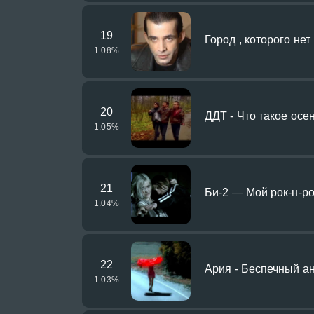
19
Город , которого нет
1.08
%
20
ДДТ - Что такое осень
1.05
%
21
Би-2 — Мой рок-н-ро
1.04
%
22
Ария - Беспечный а
1.03
%