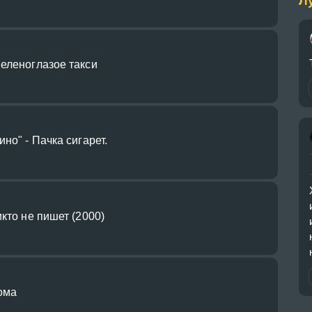
Л
Зеленоглазое такси
но" - Пачка сигарет.
икто не пишет (2000)
ома