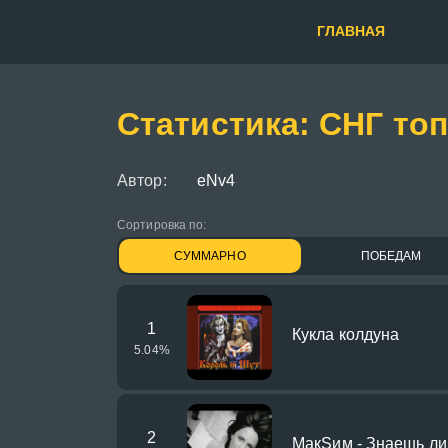
ГЛАВНАЯ
Статистика: СНГ топ
Автор:
eNv4
Сортировка по:
СУММАРНО
ПОБЕДАМ
1
Кукла колдуна
5.04
%
2
МакSим - Знаешь ли