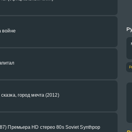
Ру
а войне
апитал
Р
сказка, город мечта (2012)
987) Премьера HD стерео 80s Soviet Synthpop