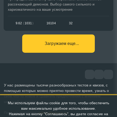
рассекающий демонов. Выбор самого сильного и
харизматичного на ваше усмотрение
9.62
(
1031
)
16104
32
Загружаем еще...
У нас размещены тысячи разнообразных тестов и квизов, с
помощью которых можно приятно провести время, узнать о
себе что-то новое и сравнить предпочтения с мнением
широкой аудитории.
Мы используем файлы cookie для того, чтобы обеспечить
вам максимально удобное использование.
По всем вопросам:
admin@pikuco.ru
Нажимая на кнопку "Соглашаюсь", вы даете согласие на