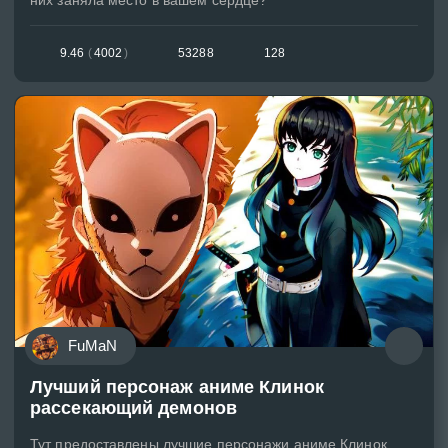
9.46
(
4002
)
53288
128
FuMaN
Лучший персонаж аниме Клинок
рассекающий демонов
Тут предоставлены лучшие персонажи аниме Клинок