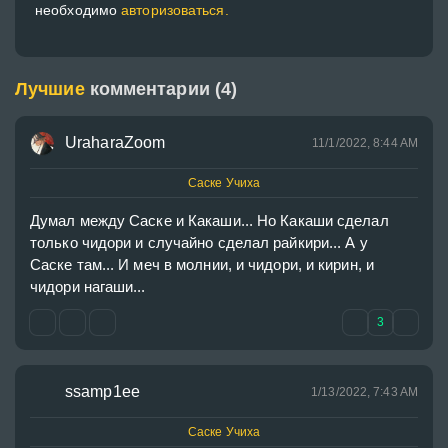
необходимо
авторизоваться.
Лучшие
комментарии (4)
UraharaZoom
11/1/2022, 8:44 AM
Саске Учиха
Думал между Саске и Какаши... Но Какаши сделал 
только чидори и случайно сделал райкири... А у 
Саске там... И меч в молнии, и чидори, и кирин, и 
чидори нагаши...
3
ssamp1ee
1/13/2022, 7:43 AM
Саске Учиха