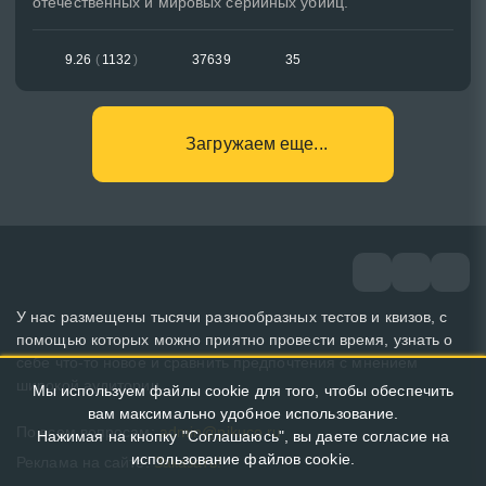
отечественных и мировых серийных убийц.
9.26
(
1132
)
37639
35
Загружаем еще...
У нас размещены тысячи разнообразных тестов и квизов, с
помощью которых можно приятно провести время, узнать о
себе что-то новое и сравнить предпочтения с мнением
широкой аудитории.
Мы используем файлы cookie для того, чтобы обеспечить
вам максимально удобное использование.
По всем вопросам:
admin@pikuco.ru
Нажимая на кнопку "Соглашаюсь", вы даете согласие на
использование файлов cookie.
Реклама на сайте:
Заказать!