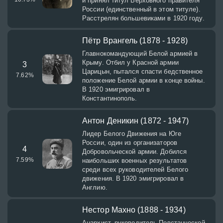
и принял титул Верховного правителя
России (единственный в этом титуле).
Расстрелян большевиками в 1920 году.
Пётр Врангель (1878 - 1928)
Главнокомандующий Белой армией в
Крыму. Отбил у Красной армии
3
Царицын, пытался спасти бедственное
7.62
%
положение Белой армии в конце войны.
В 1920 эмигрировал в
Константинополь.
Антон Деникин (1872 - 1947)
Лидер Белого Движения на Юге
России, один из организаторов
4
Добровольческой армии. Добился
7.59
%
наибольших военных результатов
среди всех руководителей Белого
движения. В 1920 эмигрировал в
Англию.
Нестор Махно (1888 - 1934)
Анархист, руководитель Повстанческой