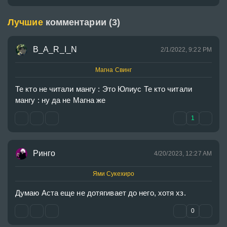
Лучшие
комментарии (3)
B_A_R_I_N
2/1/2022, 9:22 PM
Магна Свинг
Те кто не читали мангу : Это Юлиус Те кто читали 
мангу : ну да не Магна же
1
Ринго
4/20/2023, 12:27 AM
Ями Сукехиро
Думаю Аста еще не дотягивает до него, хотя хз.
0