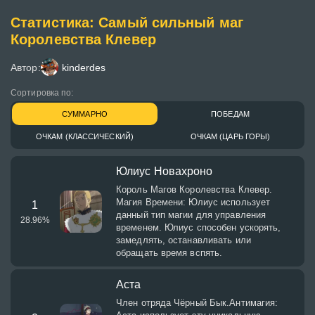
Статистика: Самый сильный маг
Королевства Клевер
Автор:
kinderdes
Сортировка по:
СУММАРНО
ПОБЕДАМ
ОЧКАМ (КЛАССИЧЕСКИЙ)
ОЧКАМ (ЦАРЬ ГОРЫ)
Юлиус Новахроно
Король Магов Королевства Клевер.
Магия Времени: Юлиус использует
1
данный тип магии для управления
28.96
%
временем. Юлиус способен ускорять,
замедлять, останавливать или
обращать время вспять.
Аста
Член отряда Чёрный Бык.Антимагия: