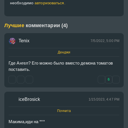
необходимо
авторизоваться.
Лучшие
комментарии (4)
Tenix
7/5/2022, 5:00 PM
Денджи
Где Ангел? Его можно было вместо демона томатов  
поставить.
6
iceBrosick
1/15/2023, 4:47 PM
Поччита
Макима,иди на ***