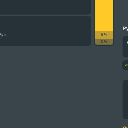
Ру
бус...
9 %
3 %
А