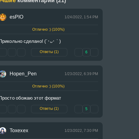
учшие
комментарии (21)
esPIO
1/24/2022, 1:54 PM
Отлично :) (100%)
Прикольно сделано! (´･ᴗ･ ` )
Ответы (1)
6
Hopen_Pen
1/23/2022, 6:39 PM
Отлично :) (100%)
Просто обожаю этот формат
Ответы (1)
5
Toxexex
1/23/2022, 7:30 PM