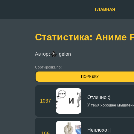
ГЛАВНАЯ
Статистика: Аниме 
Автор:
gelon
Сортировка по:
ПОРЯДКУ
Отлично :)
1037
У тебя хорошее мышлени
Неплохо :|
109