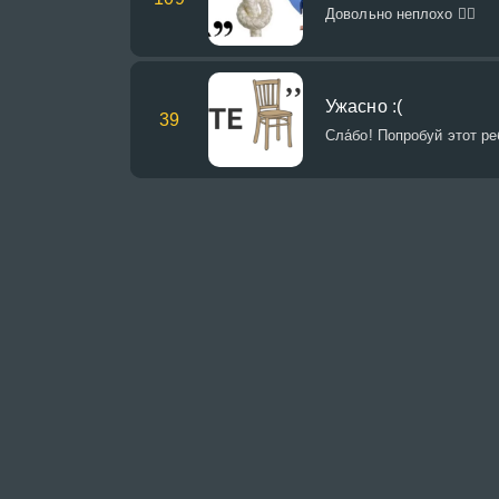
Довольно неплохо 👍🏻
Ужасно :(
39
Сла́бо! Попробуй этот ре