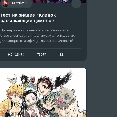
XRoll251
Тест на знание "Клинок
рассекающий демонов"
Проверь свои знания в этом аниме все
ответы основаны на аниме манге и других
достоверных и официальных источников!
9.6
(
1347
)
73077
32