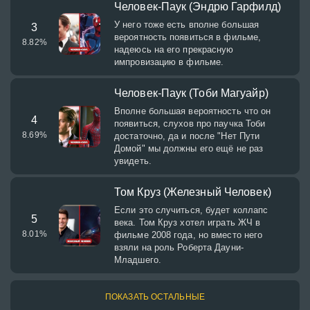
Человек-Паук (Эндрю Гарфилд)
У него тоже есть вполне большая
3
вероятность появиться в фильме,
8.82
%
надеюсь на его прекрасную
импровизацию в фильме.
Человек-Паук (Тоби Магуайр)
Вполне большая вероятность что он
4
появиться, слухов про паучка Тоби
8.69
%
достаточно, да и после "Нет Пути
Домой" мы должны его ещё не раз
увидеть.
Том Круз (Железный Человек)
Если это случиться, будет коллапс
5
века. Том Круз хотел играть ЖЧ в
8.01
%
фильме 2008 года, но вместо него
взяли на роль Роберта Дауни-
Младшего.
ПОКАЗАТЬ ОСТАЛЬНЫЕ