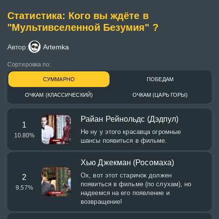
Статистика: Кого вы ждёте в
"Мультивселенной Безумия" ?
Автор:
Artemka
Сортировка по:
СУММАРНО
ПОБЕДАМ
ОЧКАМ (КЛАССИЧЕСКИЙ)
ОЧКАМ (ЦАРЬ ГОРЫ)
Райан Рейнольдс (Дэдпул)
1
Не ну у этого красавца огромные
10.80
%
шансы появиться в фильме.
Хью Джекман (Росомаха)
Ох, вот этот старичок должен
2
появиться в фильме (по слухам), но
9.57
%
надеемся на его появление и
возвращение!