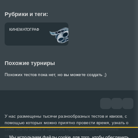
Рубрики и теги:
КИНЕМАТОГРАФ
Похожие турниры
Похожих тестов пока нет, но вы можете создать ;)
У нас размещены тысячи разнообразных тестов и квизов, с
помощью которых можно приятно провести время, узнать о
себе что-то новое и сравнить предпочтения с мнением
широкой аудитории.
Мы используем файлы cookie для того, чтобы обеспечить