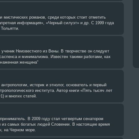
и мистических романов, среди которых стоит отметить
апретная информация», «Черный силуэт» и др. С 1999 года
. Тольятти.
 ученик Неизвестного из Вены. В творчестве он следует
саспенса и минимализма. Известен такими работами, как
Обнаженная женщина"
антропологии, историк и этнолог, основатель и первый
тропологического института. Автор книги «Пять тысяч лет
91) и многих статей.
приниматель. В 2009 году стал четвертым сенатором
м из самых богатых людей Словении. В настоящее время
н, на Черном море.