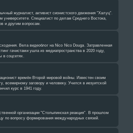
ычный журналист, активист сионистского движения "Халуц".
м университете. Специалист по делам Среднего Востока,
ов и другим вопросам.
ходения. Вела видеоблог на Nico Nico Douga. Затравленная
тинг гачистами ушла из медиапространства в 2020 году,
ы в соцсетях.
ационист времён Второй мировой войны. Известен своим
у, всемирному заговору и человеку. Учился в иезуитской
нчил курс в 1941 году.
ственной организации "Столыпинская реакция". В прошлом
ицу по вопросу формирования международных связей.