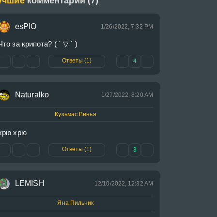
учшие
комментарии (7)
esPIO
1/26/2022, 7:32 PM
Что за крипота? ( ´ ▽ ` )
Ответы (1)
4
Naturalko
1/27/2022, 8:20 AM
Кузьмас Винья
хрю хрю
Ответы (1)
3
LEMISH
12/10/2022, 12:32 AM
Яна Пильник