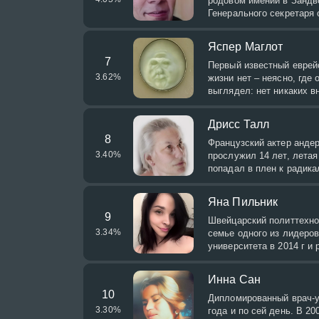
родовом имении в Зандво
Генерального секретаря 
Яспер Маглот
7
Первый известный еврейс
3.62
%
жизни нет – неясно, где 
выглядел: нет никаких в
Дрисс Талл
8
Французский актер андер
3.40
%
прослужил 14 лет, летая
попадал в плен к радик
Яна Пильник
9
Швейцарский политтехно
3.34
%
семье одного из лидеро
университета в 2014 г и 
Инна Сан
10
Дипломированный врач-у
3.30
%
года и по сей день. В 2