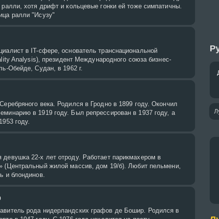
 ралли, хотя дрифт и кольцевые гонки ей тоже симпатичны.
ица ралли "Исузу"
Ру
циалист в IT-сфере, основатель транснациональной
lity Analysis), президент Международного союза бизнес-
ль-Обейде, Судан, в 1962 г.
Серебряного века. Родился в Гродно в 1899 году. Окончил
Л
минарию в 1919 году. Был репрессирован в 1937 году, а
1953 году.
 девушка 22-х лет отроду. Работает парикмахером в
» (Центральный жилой массив, дом 19/б). Любит пельмени,
ь и блондинов.
р
авитель рода нидерландских графов де Бошир. Родился в