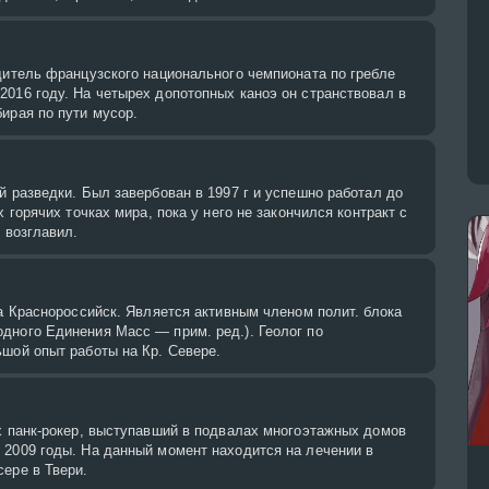
дитель французского национального чемпионата по гребле
016 году. На четырех допотопных каноэ он странствовал в
ирая по пути мусор.
й разведки. Был завербован в 1997 г и успешно работал до
х горячих точках мира, пока у него не закончился контракт с
и возглавил.
да Краснороссийск. Является активным членом полит. блока
дного Единения Масс — прим. ред.). Геолог по
шой опыт работы на Кр. Севере.
х панк-рокер, выступавший в подвалах многоэтажных домов
 2009 годы. На данный момент находится на лечении в
ере в Твери.