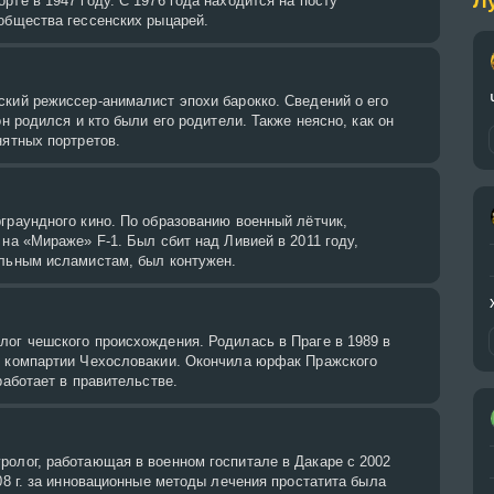
Л
рте в 1947 году. С 1976 года находится на посту
общества гессенских рыцарей.
кий режиссер-анималист эпохи барокко. Сведений о его
он родился и кто были его родители. Также неясно, как он
нятных портретов.
граундного кино. По образованию военный лётчик,
 на «Мираже» F-1. Был сбит над Ливией в 2011 году,
альным исламистам, был контужен.
лог чешского происхождения. Родилась в Праге в 1989 в
в компартии Чехословакии. Окончила юрфак Пражского
работает в правительстве.
ролог, работающая в военном госпитале в Дакаре с 2002
008 г. за инновационные методы лечения простатита была