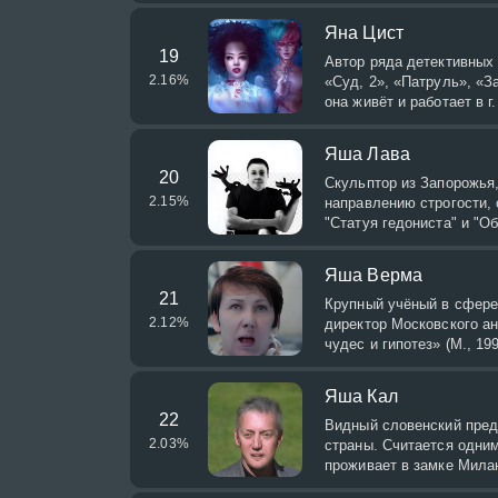
Яна Цист
19
Автор ряда детективных 
2.16
%
«Суд, 2», «Патруль», «З
она живёт и работает в г
Яша Лава
20
Скульптор из Запорожья,
2.15
%
направлению строгости, 
"Статуя гедониста" и "
Яша Верма
21
Крупный учёный в сфере 
2.12
%
директор Московского ан
чудес и гипотез» (М., 19
Яша Кал
22
Видный словенский пред
2.03
%
страны. Считается одни
проживает в замке Мила