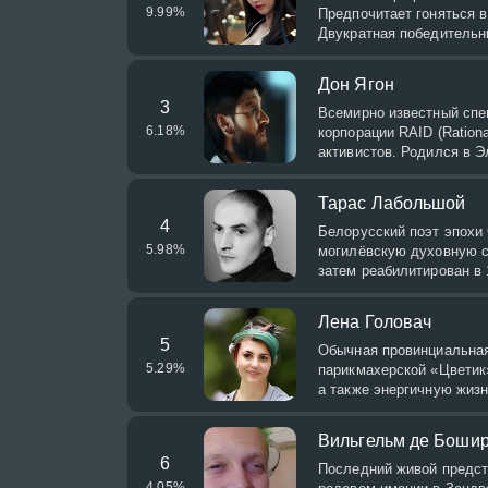
9.99
%
Предпочитает гоняться в
Двукратная победительн
Дон Ягон
3
Всемирно известный спе
6.18
%
корпорации RAID (Rationa
активистов. Родился в Э
Тарас Лабольшой
4
Белорусский поэт эпохи 
5.98
%
могилёвскую духовную се
затем реабилитирован в 
Лена Головач
5
Обычная провинциальная
5.29
%
парикмахерской «Цветик
а также энергичную жизн
Вильгельм де Боши
6
Последний живой предст
4.05
%