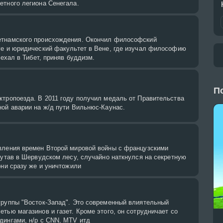
етного легиона Сенегала.
етнамского происхождения. Окончил философский
ге и юридический факультет в Вене, где изучал философию
уехал в Тибет, приняв буддизм.
П
ктропоезда. В 2011 году получил медаль от Правительства
ной аварии на ж/д пути Вильнюс-Каунас.
вления времен Второй мировой войны с французскими
лутав в Шервудском лесу, случайно наткнулся на секретную
они сразу же и уничтожили
группы "Восток-Запад". Это современный влиятельный
тью магазинов и газет. Кроме этого, он сотрудничает со
дингами, н/р с CNN, MTV итд