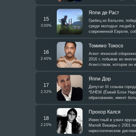
Яппи де Раст
15
Гребец из Бельгии, побе
3.00
%
среди молодых людей в 2
современной Европе, соб
Томимо Токосо
16
Агент японской оборонно
2.40
%
2016 г, побывав во многи
Агентством, которое он 
Яппи Дор
17
Депутат III созыва горо
2.32
%
*БНЕМ (Ёмкий Блок Наро
образованию, имеет боль
Прохор Кался
18
Известный в узких круга
2.20
%
Малой Вишеры с 2001 по
наркологическом диспанс