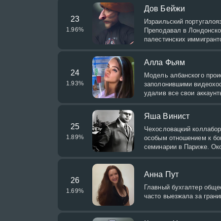
Дов Бейжи
23
Израильский португалояз
1.96
%
Преподавал в Лондонско
палестинских иммигрант
Алла Фьям
24
Модель албанского проис
1.93
%
заполонившими видеохос
удалив все свои аккаунт
Яша Винист
25
Чехословацкий коллабор
1.89
%
особым отношением к бог
семинарии в Париже. Око
Анна Пут
26
Главный бухгалтер обще
1.69
%
часто выезжала за гран