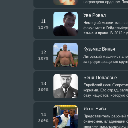
награждена орденом Поч
Уве Ровал
11
Немецкий мыслитель вь
3.27
%
факультет в Гейдельбер
языка и право. В 2012 г 
Кузьмас Винья
12
Литовский машинист эле
3.07
%
за предотвращение круп
Беня Попалвье
13
Еврейский боец Сопроти
3.06
%
корнями. Его отряд, зап
базу нацистов, которую 
Ясос Биба
14
Представитель рабочей 
3.06
%
бизнесмен, владеющий се
многими масс-медиа-хол