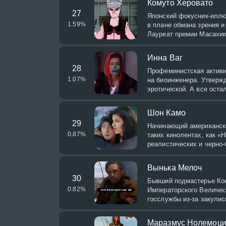
Комуто Херовато
27
Японский фокусник-иллю
1.59
%
в плане обмана зрения и
Лауреат премии Масахи
Инна Ваг
28
Профеминистская активи
1.07
%
на биоинженера. Утверж
эротической. А все оста
Шон Камо
29
Начинающий американски
0.87
%
таких кинолентах, как «Н
реалистических и черно
Вынька Мелоч
30
Бывший подмастерье Кон
0.82
%
Императорского Величес
госслужбы из-за закулис
Маразмус Нолемоц