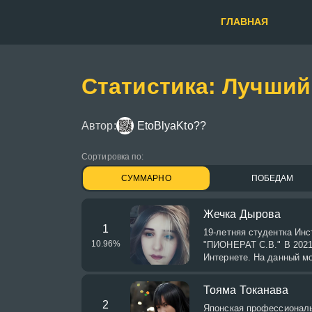
ГЛАВНАЯ
Статистика: Лучший
Автор:
EtoBlyaKto??
Сортировка по:
СУММАРНО
ПОБЕДАМ
Жечка Дырова
1
19-летняя студентка Инс
10.96
%
"ПИОНЕРАТ С.В." В 2021
Интернете. На данный мо
Тояма Токанава
2
Японская профессиональн