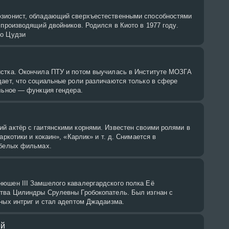
зионист, обладающий сверхъестественными способностями
 производящий двойников. Родился в Киото в 1977 году.
ко Цудзи
стка. Окончила ПТУ и потом выучилась в Институте МОЗГА
дает, что социальные роли различаются только в сфере
льное — функция гендера.
й актёр с гаитянскими корнями. Известен своими ролями в
аркотики и кокаин», «Карлик» и т. д. Снимается в
-белых фильмах.
юшен III Замшелого кавалергардского полка Её
тва Цилиндры Срулевны Гробокопатель. Был изгнан с
ных интриг и стал адептом Джадаизма.
ий