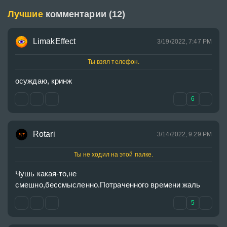
Лучшие
комментарии (12)
LimakEffect
3/19/2022, 7:47 PM
Ты взял телефон.
осуждаю, кринж
6
Rotari
3/14/2022, 9:29 PM
Ты не ходил на этой палке.
Чушь какая-то,не 
смешно,бессмысленно.Потраченного времени жаль
5