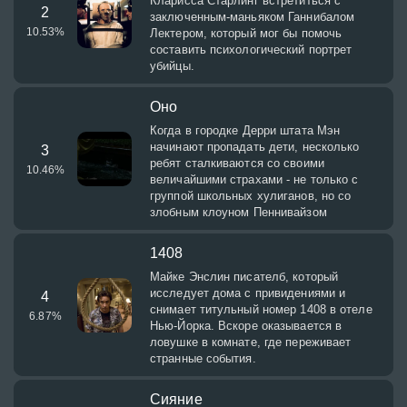
Кларисса Старлинг встретиться с
2
заключенным-маньяком Ганнибалом
10.53
%
Лектером, который мог бы помочь
составить психологический портрет
убийцы.
Оно
Когда в городке Дерри штата Мэн
начинают пропадать дети, несколько
3
ребят сталкиваются со своими
10.46
%
величайшими страхами - не только с
группой школьных хулиганов, но со
злобным клоуном Пеннивайзом
1408
Майке Энслин писателб, который
исследует дома с привидениями и
4
снимает титульный номер 1408 в отеле
6.87
%
Нью-Йорка. Вскоре оказывается в
ловушке в комнате, где переживает
странные события.
Сияние