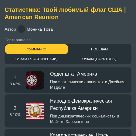
Статистика: Твой любимый флаг США |
American Reunion
Автор:
᠌Моника Това
Сортировка по:
СУММАРНО
ПОБЕДАМ
ОЧКАМ (КЛАССИЧЕСКИЙ)
ОЧКАМ (ЦАРЬ ГОРЫ)
Орденштат Америка
1
При эзотерических нацистах и Джеймсе
8.43
%
Мэдоле
Народно-Демократическая
2
Республика Америки
8.10
%
При демократических социалистах и
Майкле Хэррингтоне
Коммунистические Штаты