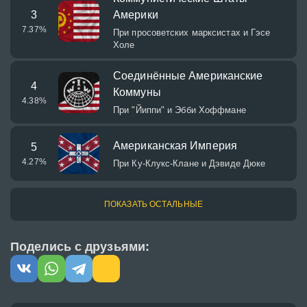
3
Америки
7.37
%
При просоветских марксистах и Гэсе
Холе
Соединённые Американские
4
Коммуны
4.38
%
При "Йиппи" и Эбби Хоффмане
Американская Империя
5
4.27
%
При Ку-Клукс-Клане и Дэвиде Дюке
ПОКАЗАТЬ ОСТАЛЬНЫЕ
Поделись с друзьями: