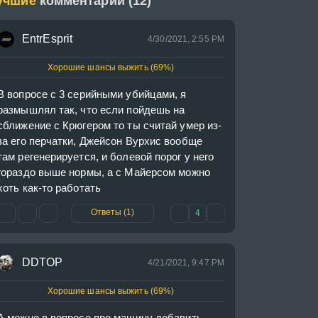
учшие
комментарии (12)
EntrEsprit
4/30/2021, 2:55 PM
Хорошие шансы выжить (69%)
В вопросе с 3 серийными убийцами, я 
размышлял так, что если пойдешь на 
сближение с Крюгером то ты считай умер из-
за его перчатки, Джейсон Вурхис вообще 
там регенерируется, и болевой порог у него 
гораздо выше нормы, а с Майерсом можно 
хоть как-то работать
Ответы (1)
4
DDTOP
4/21/2021, 9:47 PM
Хорошие шансы выжить (69%)
А можно в вопросе про машину добавить 