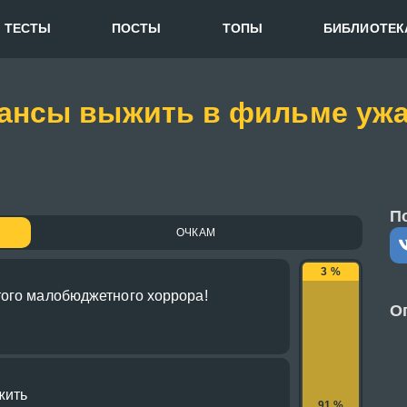
ТЕСТЫ
ПОСТЫ
ТОПЫ
БИБЛИОТЕК
шансы выжить в фильме уж
П
ОЧКАМ
3 %
того малобюджетного хоррора!
О
жить
91 %