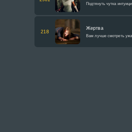
Подтянуть чутка интуиц
Жертва
218
Вам лучше смотреть ужас