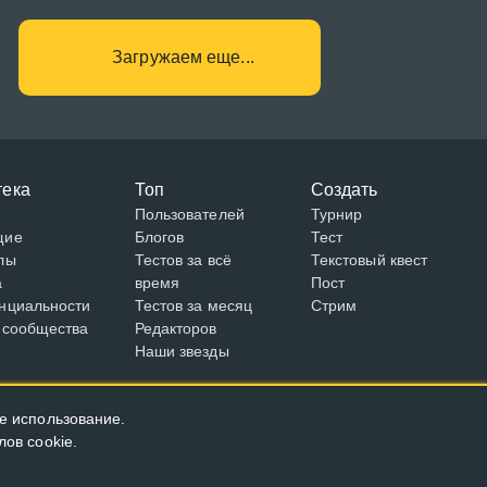
Загружаем еще...
тека
Топ
Создать
Пользователей
Турнир
щие
Блогов
Тест
лы
Тестов за всё
Текстовый квест
а
время
Пост
нциальности
Тестов за месяц
Стрим
 сообщества
Редакторов
Наши звезды
е использование.
ов cookie.