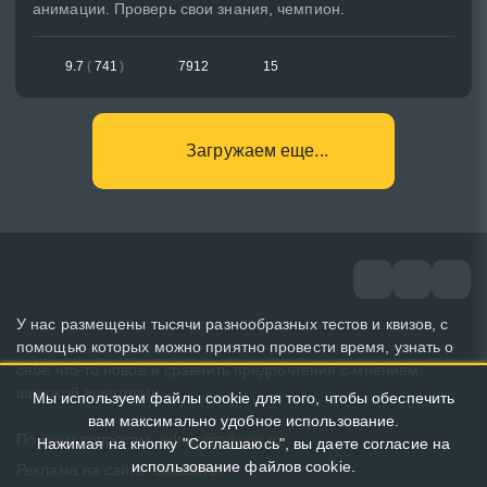
анимации. Проверь свои знания, чемпион.
9.7
(
741
)
7912
15
Загружаем еще...
У нас размещены тысячи разнообразных тестов и квизов, с
помощью которых можно приятно провести время, узнать о
себе что-то новое и сравнить предпочтения с мнением
широкой аудитории.
Мы используем файлы cookie для того, чтобы обеспечить
вам максимально удобное использование.
По всем вопросам:
admin@pikuco.ru
Нажимая на кнопку "Соглашаюсь", вы даете согласие на
использование файлов cookie.
Реклама на сайте:
Заказать!