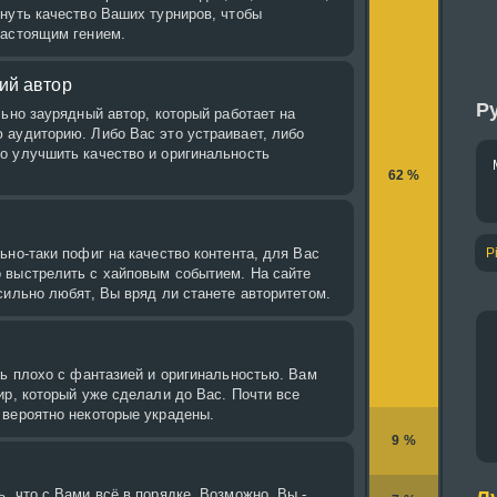
нуть качество Ваших турниров, чтобы
настоящим гением.
ий автор
Ру
льно заурядный автор, который работает на
 аудиторию. Либо Вас это устраивает, либо
о улучшить качество и оригинальность
62 %
ьно-таки пофиг на качество контента, для Вас
P
 выстрелить с хайповым событием. На сайте
сильно любят, Вы вряд ли станете авторитетом.
нь плохо с фантазией и оригинальностью. Вам
ир, который уже сделали до Вас. Почти все
 вероятно некоторые украдены.
9 %
, что с Вами всё в порядке. Возможно, Вы -