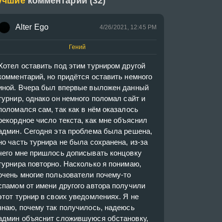
учшие
комментарии (32)
Alter Ego
4/26/2021, 12:45 PM
Гений
Хотел оставить под этим турниром другой 
комментарий, но придётся оставить немного 
иной. Вчера был впервые выложен данный 
турнир, однако он немного поломал сайт и 
поломался сам, так как в нём оказалось 
рекордное число текста, как мне объяснил 
админ. Сегодня эта проблема была решена, 
но часть турнира не была сохранена, из-за 
чего мне пришлось дописывать концовку 
турнира повторно. Насколько я понимаю, 
очень многие пользователи почему-то 
спамом от имени другого автора получили 
этот турнир в своих уведомлениях. Я не 
знаю, почему так получилось, надеюсь 
админ объяснит сложившуюся обстановку, 