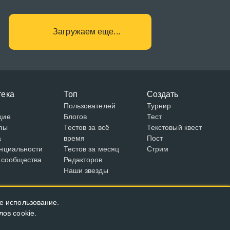
Загружаем еще...
тека
Топ
Создать
Пользователей
Турнир
щие
Блогов
Тест
лы
Тестов за всё
Текстовый квест
а
время
Пост
нциальности
Тестов за месяц
Стрим
 сообщества
Редакторов
Наши звезды
е использование.
ов cookie.