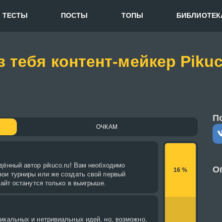
ТЕСТЫ
ПОСТЫ
ТОПЫ
БИБЛИОТЕК
з тебя контент-мейкер Pikuc
П
ОЧКАМ
дённый автор pikuco.ru! Вам необходимо
О
16 %
вои турниры или же создать свой первый
сайт останутся только в выигрыше.
икальных и нетривиальных идей, но, возможно,