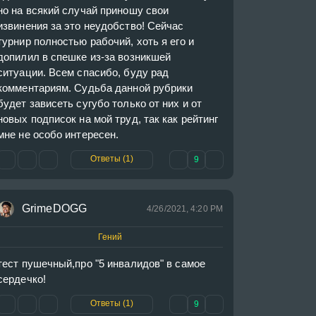
но на всякий случай приношу свои 
извинения за это неудобство! Сейчас 
турнир полностью рабочий, хоть я его и 
допилил в спешке из-за возникшей 
ситуации. Всем спасибо, буду рад 
комментариям. Судьба данной рубрики 
будет зависеть сугубо только от них и от 
новых подписок на мой труд, так как рейтинг 
мне не особо интересен.
Ответы (1)
9
GrimeDOGG
4/26/2021, 4:20 PM
Гений
тест пушечный,про "5 инвалидов" в самое 
сердечко!
Ответы (1)
9