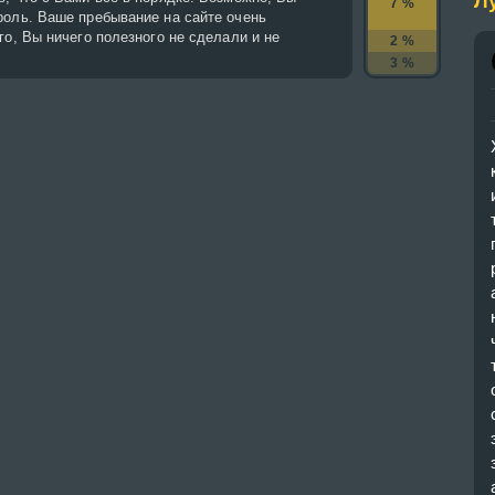
Л
7 %
роль. Ваше пребывание на сайте очень
го, Вы ничего полезного не сделали и не
2 %
3 %