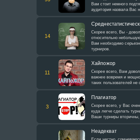
Вам стоит немного подтя
аудитория назвала Вас 
Среднестатистическ
Скорее всего, Вы - дово
14
относительно небольшую
Вам необходимо серьезн
турниров.
Хайпожор
Скорее всего, Вам довол
11
важнее вовремя и мощно
таких пользователей не 
Плагиатор
Скорее всего, у Вас оче
3
куда легче сделать турн
Ваши турниры вторичны,
Неадекват
Если честно, сомневаюсь