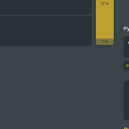
77 %
Ру
7 %
Ф