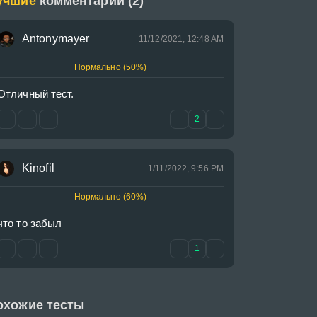
учшие
комментарии (2)
Antonymayer
11/12/2021, 12:48 AM
Нормально (50%)
Отличный тест.
2
Kinofil
1/11/2022, 9:56 PM
Нормально (60%)
что то забыл
1
охожие тесты