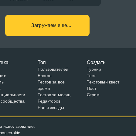
Загружаем еще...
тека
Топ
Создать
Пользователей
Турнир
щие
Блогов
Тест
лы
Тестов за всё
Текстовый квест
а
время
Пост
нциальности
Тестов за месяц
Стрим
 сообщества
Редакторов
Наши звезды
е использование.
ов cookie.