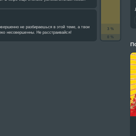
овершенно не разбираешься в этой теме, а твои
3 %
еко несовершенны. Не расстраивайся!
0 %
П