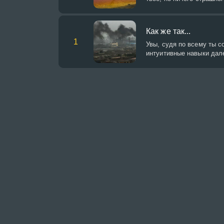
Как же так...
1
Увы, судя по всему ты с
интуитивные навыки дал