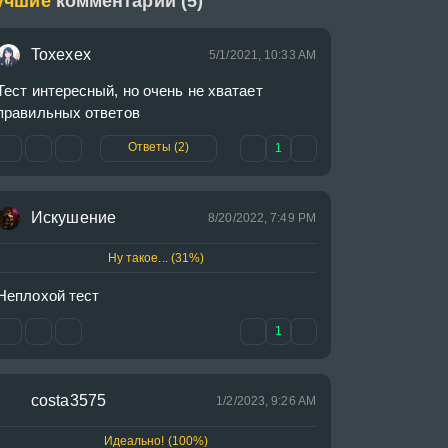
учшие
комментарии (5)
Toxexex
5/1/2021, 10:33 AM
Тест интересный, но очень не хватает 
правильных ответов
Ответы (2)
1
Искушение
8/20/2022, 7:49 PM
Ну такое... (31%)
Неплохой тест
1
costa3575
1/2/2023, 9:26 AM
Идеально! (100%)