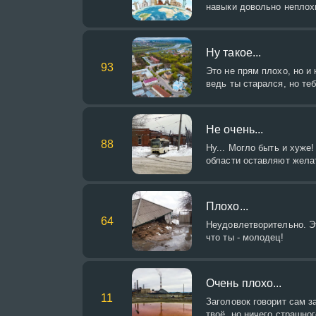
навыки довольно неплох
Ну такое...
93
Это не прям плохо, но и
ведь ты старался, но те
Не очень...
88
Ну... Могло быть и хуже!
области оставляют жела
Плохо...
64
Неудовлетворительно. Эт
что ты - молодец!
Очень плохо...
11
Заголовок говорит сам за
твоё, но ничего страшно