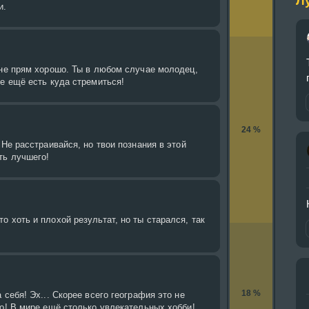
Л
и.
 не прям хорошо. Ты в любом случае молодец,
бе ещё есть куда стремиться!
24 %
 Не расстраивайся, но твои познания в этой
ть лучшего!
о хоть и плохой результат, но ты старался, так
18 %
 себя! Эх... Скорее всего география это не
го! В мире ещё столько увлекательных хобби!