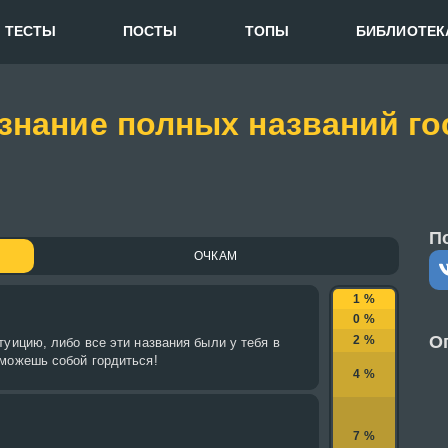
ТЕСТЫ
ПОСТЫ
ТОПЫ
БИБЛИОТЕК
 знание полных названий г
П
ОЧКАМ
1 %
0 %
О
2 %
туицию, либо все эти названия были у тебя в
 можешь собой гордиться!
4 %
7 %