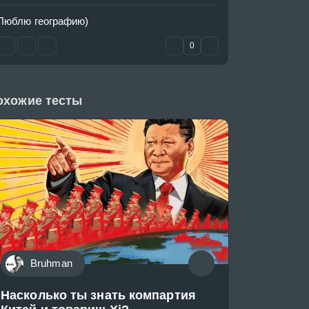
Люблю географию)
0
охожие тесты
Bruhman
Насколько ты знать компартия