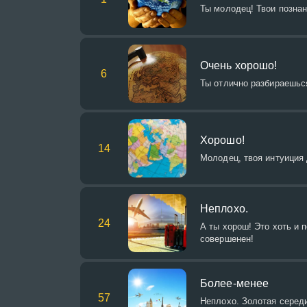
Ты молодец! Твои познан
Очень хорошо!
6
Ты отлично разбираешься
Хорошо!
14
Молодец, твоя интуиция
Неплохо.
24
А ты хорош! Это хоть и 
совершенен!
Более-менее
57
Неплохо. Золотая середи