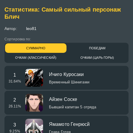
Статистика: Самый сильный персонаж
Блич
Автор:
leo81
Сортировка по:
СУММАРНО
ПОБЕДАМ
ОЧКАМ (КЛАССИЧЕСКИЙ)
ОЧКАМ (ЦАРЬ ГОРЫ)
Ичиго Куросаки
1
31.64
%
Временный Шинигами
Айзен Соске
2
26.11
%
Бывший капитан 5 отряда
Ямамото Генрюсй
3
9.25
%
Глава Готея