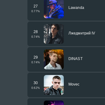
27
Lawanda
0.77
%
28
Лжедмитрий IV
0.74
%
29
DINAST
0.74
%
30
Movec
0.62
%