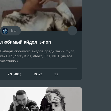
lisa
Любимый айдол К-поп
Выбери любимого айдола среди таких групп,
как BTS, Stray Kids, Ateez, TXT, NCT (не все
участники).
9.3
(
481
)
19572
32