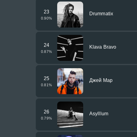
23
Drummatix
0.90
%
24
Klava Bravo
0.87
%
25
Джей Мар
0.81
%
26
Asylllum
0.79
%