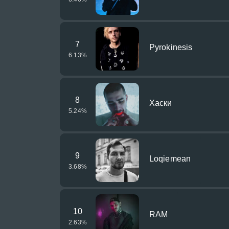
7
Pyrokinesis
6.13
%
8
Хаски
5.24
%
9
Loqiemean
3.68
%
10
RAM
2.63
%