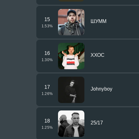
15
ШУММ
1.53
%
16
ХХОС
1.30
%
17
Johnyboy
1.26
%
18
25/17
1.25
%