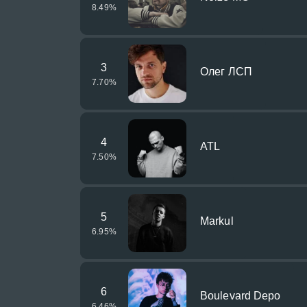
8.49
%
3
Олег ЛСП
7.70
%
4
ATL
7.50
%
5
Markul
6.95
%
6
Boulevard Depo
6.46
%