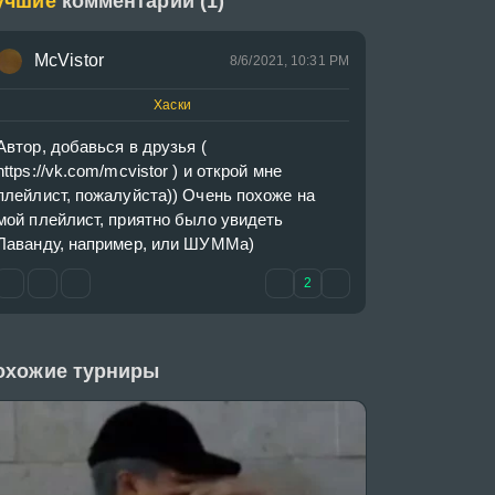
учшие
комментарии (1)
McVistor
8/6/2021, 10:31 PM
Хаски
Автор, добавься в друзья ( 
https://vk.com/mcvistor ) и открой мне 
плейлист, пожалуйста)) Очень похоже на 
мой плейлист, приятно было увидеть 
Лаванду, например, или ШУММа)
2
охожие турниры