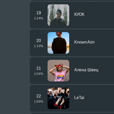
19
КУОК
1.24
%
20
KnownAim
1.10
%
21
Алена Швец
1.04
%
22
LeTai
1.00
%