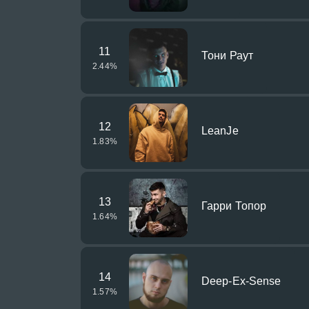
11
Тони Раут
2.44
%
12
LeanJe
1.83
%
13
Гарри Топор
1.64
%
14
Deep-Ex-Sense
1.57
%