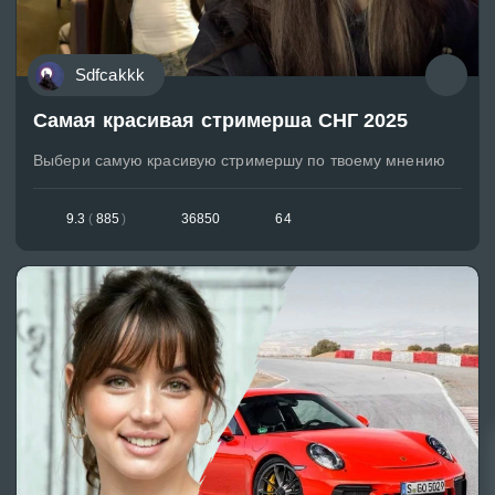
Sdfcakkk
Самая красивая стримерша СНГ 2025
Выбери самую красивую стримершу по твоему мнению
9.3
(
885
)
36850
64