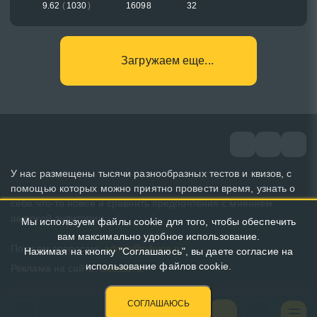
9.62
(
1030
)
16098
32
Загружаем еще...
У нас размещены тысячи разнообразных тестов и квизов, с
помощью которых можно приятно провести время, узнать о
себе что-то новое и сравнить предпочтения с мнением
широкой аудитории.
Мы используем файлы cookie для того, чтобы обеспечить
вам максимально удобное использование.
По всем вопросам:
admin@pikuco.ru
Нажимая на кнопку "Соглашаюсь", вы даете согласие на
использование файлов cookie.
Реклама на сайте:
Заказать!
СОГЛАШАЮСЬ