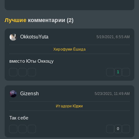
Лучшие
комментарии (2)
OkkotsuYuta
5/19/2021, 6:55 AM
Хирофуми Ёшида
вместо Юты Оккоцу
1
Gizensh
5/23/2021, 11:49 AM
Итадори Юджи
Так себе
0