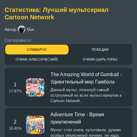
Статистика: Лучший мультсериал
Cartoon Network
Автор:
Gor
Сортировка по:
СУММАРНО
ПОБЕДАМ
ОЧКАМ (КЛАССИЧЕСКИЙ)
ОЧКАМ (ЦАРЬ ГОРЫ)
The Amazing World of Gumball -
Удивительный мир Гамбола
1
Данный мульт, пожалуй самый
17.67
%
остроумный из всех мультсериалов в
Cartoon Network.
Adventure Time - Время
2
приключений
16.40
%
Мульт стал очень культовым, думаю
особых объяснений почему, не надо.