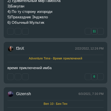
2) Удивительный мир Гамбола

3)Бакуган

4) По ту сторону изгороди

5)Праказдник Энджело

6) Обычный Мультик
11
f3nX
2/22/2022, 12:26 PM
Adventure Time - Время приключений
время приключений имба
6
Gizensh
6/3/2021, 7:30 PM
Ben 10 - Бен Тен