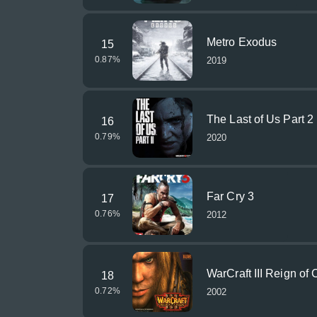
Metro Exodus
15
0.87
%
2019
The Last of Us Part 2
16
0.79
%
2020
Far Cry 3
17
0.76
%
2012
WarCraft III Reign of
18
0.72
%
2002