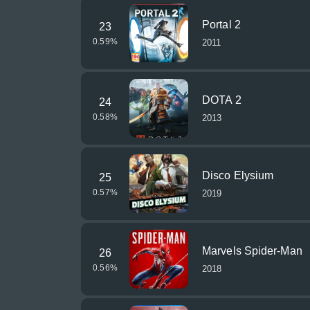
Portal 2
23
0.59
%
2011
DOTA 2
24
0.58
%
2013
Disco Elysium
25
0.57
%
2019
Marvels Spider-Man
26
0.56
%
2018