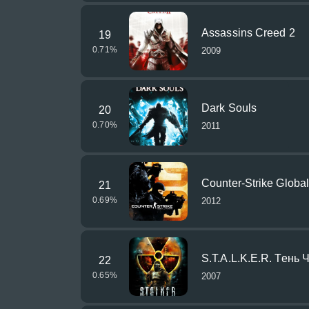
Assassins Creed 2
19
0.71
%
2009
Dark Souls
20
0.70
%
2011
Counter-Strike Global
21
0.69
%
2012
S.T.A.L.K.E.R. Тень
22
0.65
%
2007