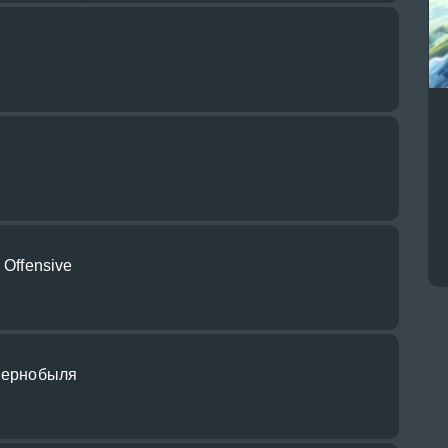
 Offensive
 Чернобыля