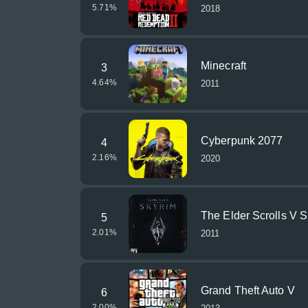
5.71
%
2018
Minecraft
3
4.64
%
2011
Cyberpunk 2077
4
2.16
%
2020
The Elder Scrolls V 
5
2.01
%
2011
Grand Theft Auto V
6
2.00
%