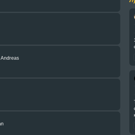
Л
n Andreas
an