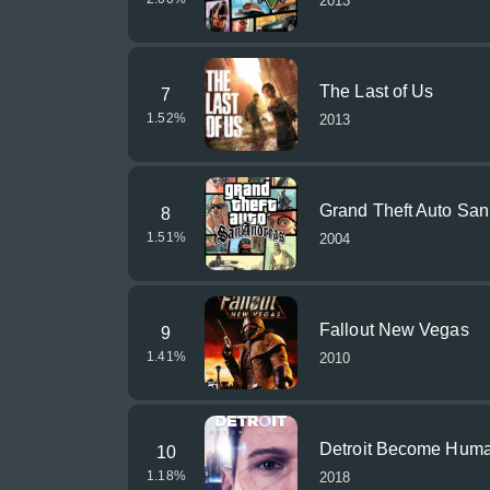
2013
The Last of Us
7
1.52
%
2013
Grand Theft Auto Sa
8
1.51
%
2004
Fallout New Vegas
9
1.41
%
2010
Detroit Become Hum
10
1.18
%
2018