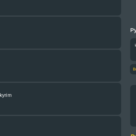
Ру
В
Skyrim