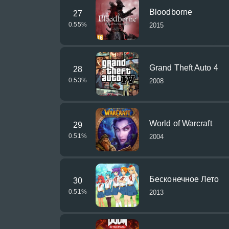
Bloodborne
27
0.55
%
2015
Grand Theft Auto 4
28
0.53
%
2008
World of Warcraft
29
0.51
%
2004
Бесконечное Лето
30
0.51
%
2013