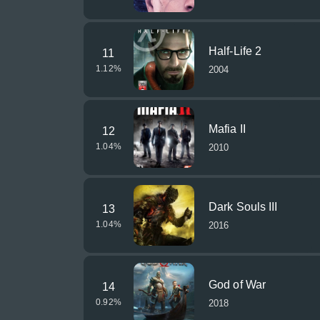
Half-Life 2
11
1.12
%
2004
Mafia II
12
1.04
%
2010
Dark Souls III
13
1.04
%
2016
God of War
14
0.92
%
2018