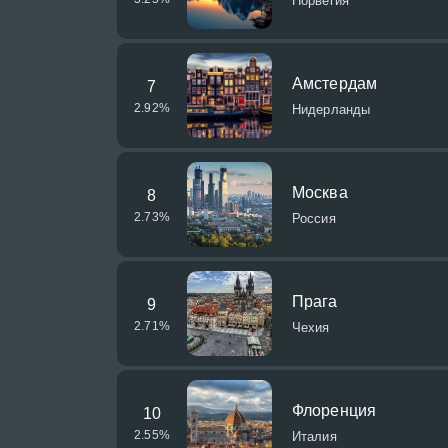
Норвегия
Амстердам
7
2.92
%
Нидерланды
Москва
8
2.73
%
Россия
Прага
9
2.71
%
Чехия
Флоренция
10
2.55
%
Италия