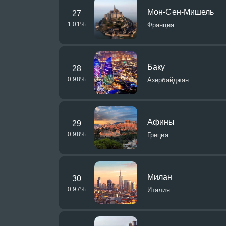
Мон-Сен-Мишель
27
1.01
%
Франция
Баку
28
0.98
%
Азербайджан
Афины
29
0.98
%
Греция
Милан
30
0.97
%
Италия