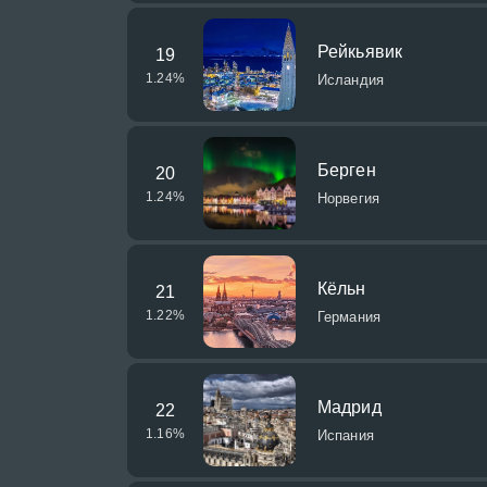
Рейкьявик
19
1.24
%
Исландия
Берген
20
1.24
%
Норвегия
Кёльн
21
1.22
%
Германия
Мадрид
22
1.16
%
Испания