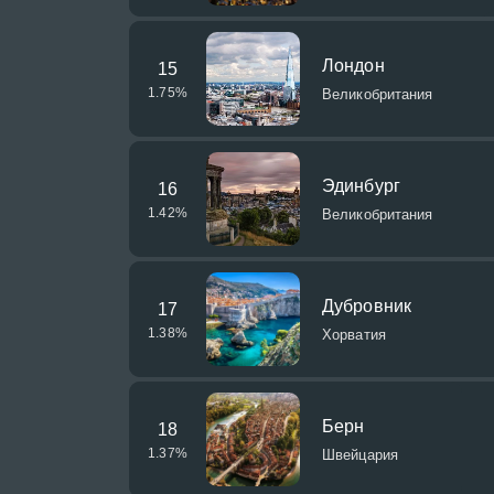
Лондон
15
1.75
%
Великобритания
Эдинбург
16
1.42
%
Великобритания
Дубровник
17
1.38
%
Хорватия
Берн
18
1.37
%
Швейцария