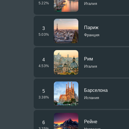
5.22
%
Италия
Париж
3
5.03
%
Франция
Рим
4
4.53
%
Италия
Барселона
5
3.38
%
Испания
Рейне
6
3.25
%