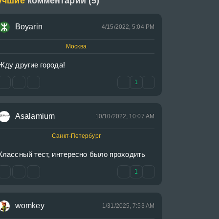
учшие
комментарии (5)
Boyarin
4/15/2022, 5:04 PM
Москва
Жду другие города!
1
Asalamium
10/10/2022, 10:07 AM
Санкт-Петербург
Классный тест, интересно было проходить
1
womkey
1/31/2025, 7:53 AM