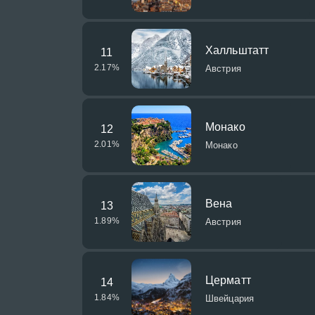
Халльштатт
11
2.17
%
Австрия
Монако
12
2.01
%
Монако
Вена
13
1.89
%
Австрия
Церматт
14
1.84
%
Швейцария