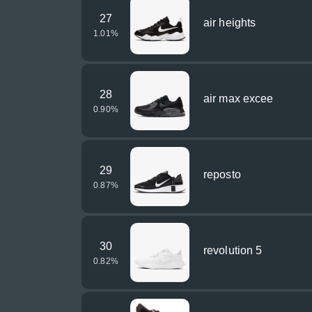
27
air heights
1.01
%
28
air max excee
0.90
%
29
reposto
0.87
%
30
revolution 5
0.82
%