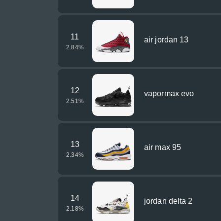
11
air jordan 13
2.84
%
12
vapormax evo
2.51
%
13
air max 95
2.34
%
14
jordan delta 2
2.18
%