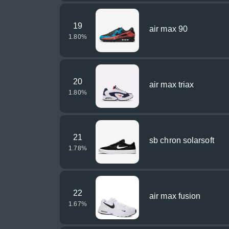
19
air max 90
1.80
%
20
air max triax
1.80
%
21
sb chron solarsoft
1.78
%
22
air max fusion
1.67
%