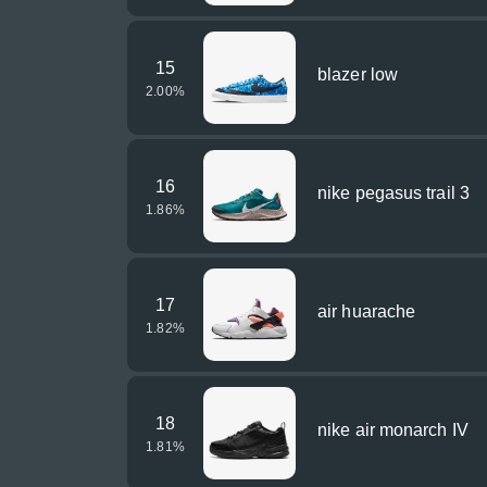
15
blazer low
2.00
%
16
nike pegasus trail 3
1.86
%
17
air huarache
1.82
%
18
nike air monarch IV
1.81
%