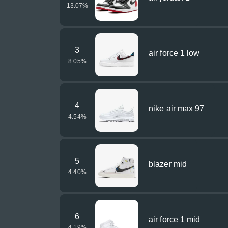
13.07
%
3
air force 1 low
8.05
%
4
nike air max 97
4.54
%
5
blazer mid
4.40
%
6
air force 1 mid
4.19
%