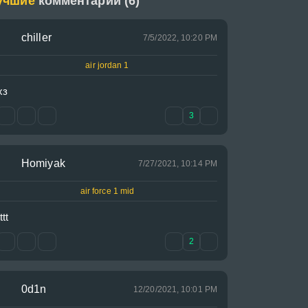
учшие
комментарии (6)
chiller
7/5/2022, 10:20 PM
air jordan 1
хз
3
Homiyak
7/27/2021, 10:14 PM
air force 1 mid
tttt
2
0d1n
12/20/2021, 10:01 PM