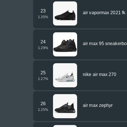
23
air vapormax 2021 fk
1.35
%
24
air max 95 sneakerbo
1.29
%
25
nike air max 270
1.27
%
26
air max zephyr
1.25
%