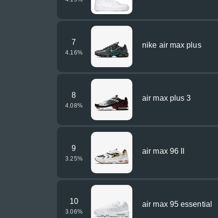
7
nike air max plus
4.16
%
8
air max plus 3
4.08
%
9
air max 96 II
3.25
%
10
air max 95 essential
3.06
%