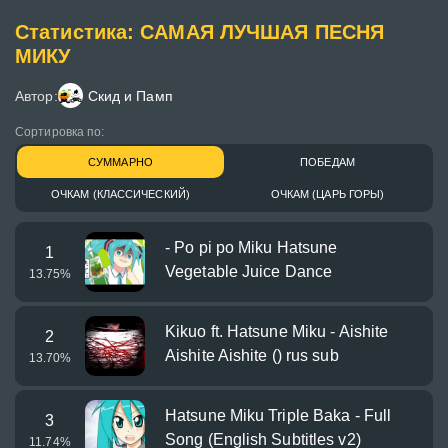
Статистика: САМАЯ ЛУЧШАЯ ПЕСНЯ
МИКУ
Автор:
Скид и Памп
Сортировка по:
СУММАРНО
ПОБЕДАМ
ОЧКАМ (КЛАССИЧЕСКИЙ)
ОЧКАМ (ЦАРЬ ГОРЫ)
- Po pi po Miku Hatsune
1
Vegetable Juice Dance
13.75
%
Kikuo ft. Hatsune Miku - Aishite
2
Aishite Aishite () rus sub
13.70
%
Hatsune Miku Triple Baka - Full
3
Song (English Subtitles v2)
11.74
%