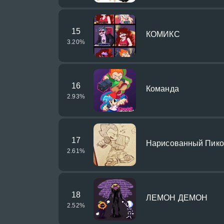
15
КОМИКС
3.20
%
16
Команда
2.93
%
17
Нарисованный Пико
2.61
%
18
ЛЕМОН ДЕМОН
2.52
%