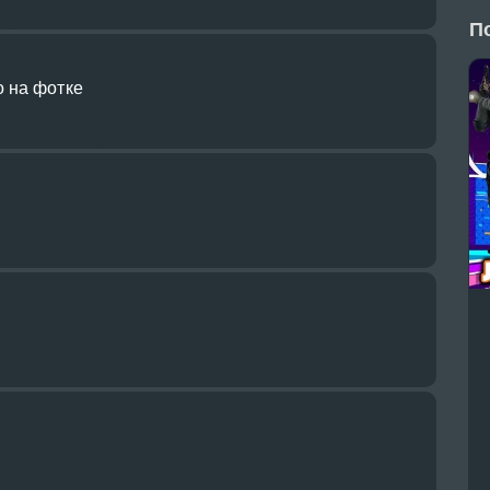
П
 на фотке