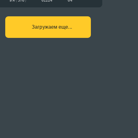
9.4
(
576
)
61224
64
Загружаем еще...