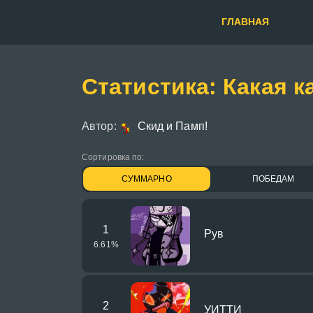
ГЛАВНАЯ
Статистика: Какая 
Автор:
Скид и Памп!
Сортировка по:
СУММАРНО
ПОБЕДАМ
1
Рув
6.61
%
2
УИТТИ