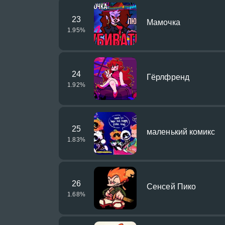
23
Мамочка
1.95
%
24
Гёрлфренд
1.92
%
25
маленький комикс
1.83
%
26
Сенсей Пико
1.68
%