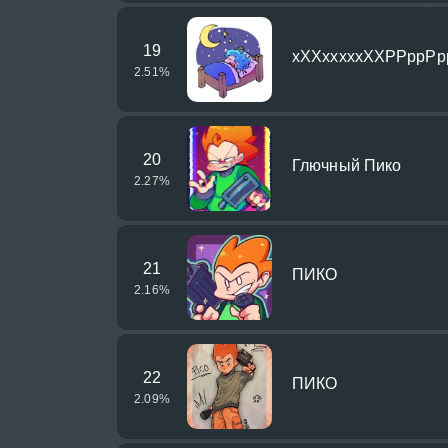
19
хХХхххххХХРРррРр
2.51
%
20
Глючный Пико
2.27
%
21
ПИКО
2.16
%
22
ПИКО
2.09
%