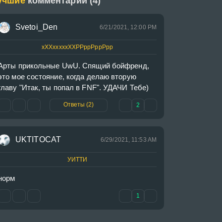
учшие
комментарии (4)
Svetoi_Den
6/21/2021, 12:00 PM
хХХхххххХХРРррРррРрр
Арты прикольные UwU. Спящий бойфренд, 
это мое состояние, когда делаю вторую 
главу "Итак, ты попал в FNF". УДАЧИ Тебе)
Ответы (2)
2
UKTITOCAT
6/29/2021, 11:53 AM
УИТТИ
норм
1