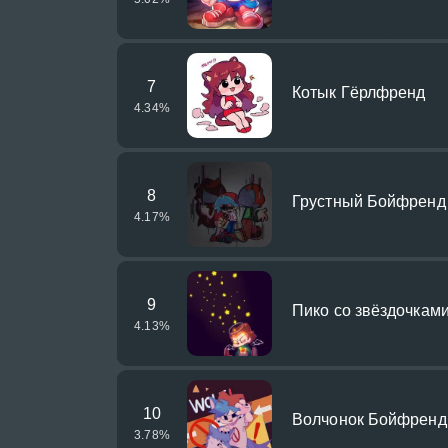
7
Котык Гёрлфренд
4.34
%
8
Грустный Бойфренд
4.17
%
9
Пико со звёздочкам
4.13
%
10
Волчонок Бойфренд
3.78
%