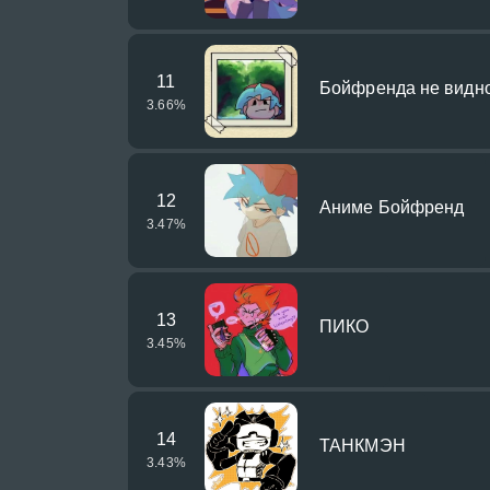
11
Бойфренда не видно
3.66
%
12
Аниме Бойфренд
3.47
%
13
ПИКО
3.45
%
14
ТАНКМЭН
3.43
%