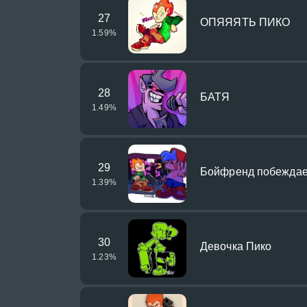
27
ОПЯЯЯТЬ ПИКО
1.59
%
28
БАТЯ
1.49
%
29
Бойфренд побеждае
1.39
%
30
Девочка Пико
1.23
%