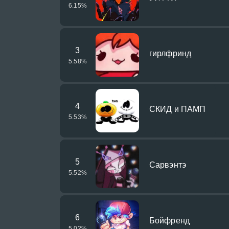
6.15
%
3
гирлфринд
5.58
%
4
СКИД и ПАМП
5.53
%
5
Сарвэнтэ
5.52
%
6
Бойфренд
5.02
%