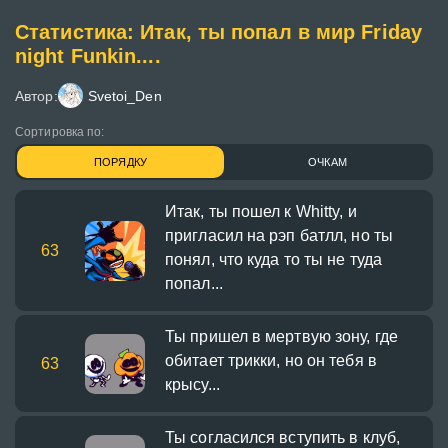
Статистика: Итак, ты попал в мир Friday
night Funkin....
Автор:
Svetoi_Den
Сортировка по:
ПОРЯДКУ
ОЧКАМ
Итак, ты пошел к Whitty, и
пригласил на рэп батлл, но ты
63
понял, что куда то ты не туда
попал...
Ты пришел в мертвую зону, где
обитает трикки, но он тебя в
63
крысу...
Ты согласился вступить в клуб,