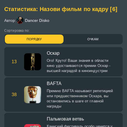
Статистика: Назови фильм по кадру [6]
Автор:
Dancer Disko
Сортировка по:
ПОРЯДКУ
ОЧКАМ
Оскар
Ого! Круто! Ваши знания в области
13
кино удостаиваются премии Оскар -
высшей наградой в киноиндустрии
BAFTA
Премию BAFTA называют репетицией
38
или предшественником Оскара, вы
остановились в шаге от главной
награды
Пальмовая ветвь
Каннский фестиваль особо ценится у