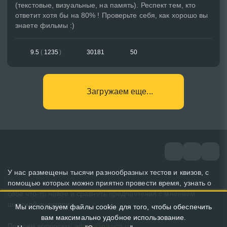
(текстовые, визуальные, на память). Респект тем, кто
ответит хотя бы на 80% ! Проверьте себя, как хорошо вы
знаете фильмы :)
9.5
(
1235
)
30181
50
Загружаем еще...
У нас размещены тысячи разнообразных тестов и квизов, с
помощью которых можно приятно провести время, узнать о
себе что-то новое и сравнить предпочтения с мнением
широкой аудитории.
Мы используем файлы cookie для того, чтобы обеспечить
вам максимально удобное использование.
По всем вопросам:
admin@pikuco.ru