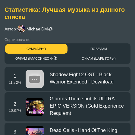
Статистика: Лучшая музыка из данного
списка
Автор:
MichaelDM🥀
Сортировка по:
СУММАРНО
ПОБЕДАМ
ОЧКАМ (КЛАССИЧЕСКИЙ)
ОЧКАМ (ЦАРЬ ГОРЫ)
Shadow Fight 2 OST - Black
1
Warrior Extended +Download
11.22
%
Giornos Theme but its ULTRA
2
EPIC VERSION (Gold Experience
10.87
%
Requiem)
Dead Cells - Hand Of The King
3