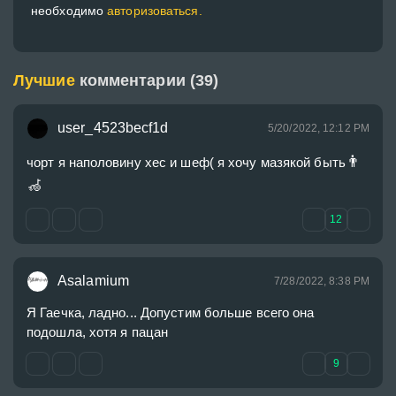
необходимо
авторизоваться.
Лучшие
комментарии (39)
user_4523becf1d
5/20/2022, 12:12 PM
👨
чорт я наполовину хес и шеф( я хочу мазякой быть
🦽
12
Asalamium
7/28/2022, 8:38 PM
Я Гаечка, ладно... Допустим больше всего она 
подошла, хотя я пацан
9