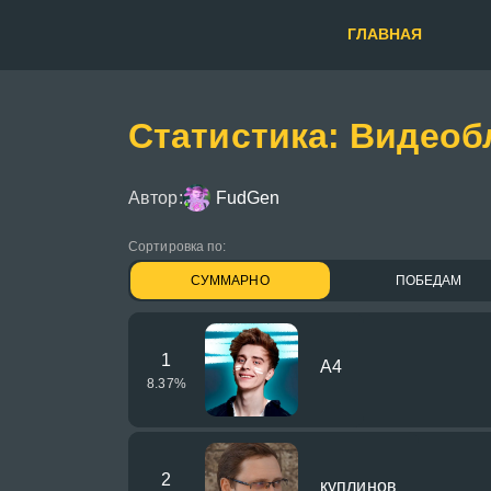
ГЛАВНАЯ
Статистика: Видеоб
Автор:
FudGen
Сортировка по:
СУММАРНО
ПОБЕДАМ
1
А4
8.37
%
2
куплинов