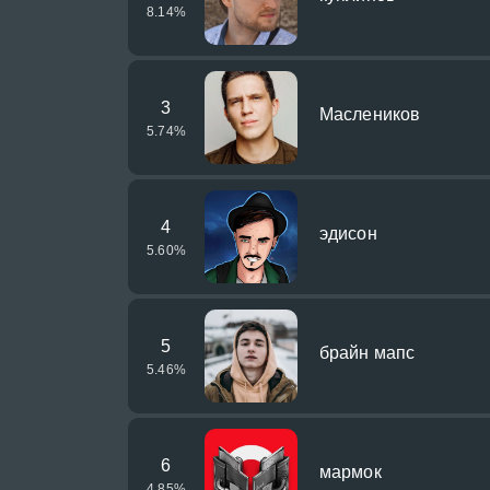
8.14
%
3
Маслеников
5.74
%
4
эдисон
5.60
%
5
брайн мапс
5.46
%
6
мармок
4.85
%