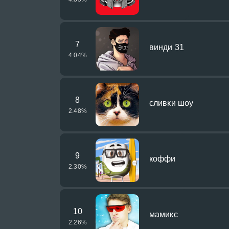
7
винди 31
4.04
%
8
сливки шоу
2.48
%
9
коффи
2.30
%
10
мамикс
2.26
%