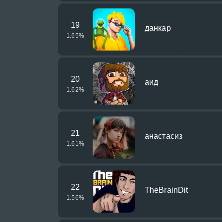
19
данкар
1.65
%
20
аид
1.62
%
21
анастасиз
1.61
%
22
TheBrainDit
1.56
%