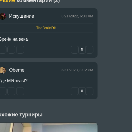
учшие
комментарии (2)
Искушение
8/21/2022, 6:33 AM
TheBrainDit
Брейн на века
0
Obeme
3/21/2023, 8:02 PM
Где MRbeast?
0
охожие турниры