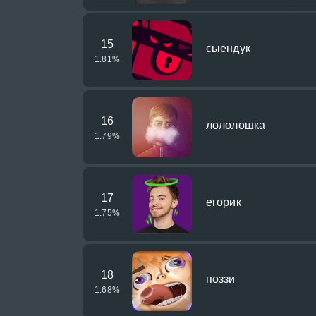
15
сыендук
1.81
%
16
лололошка
1.79
%
17
егорик
1.75
%
18
поззи
1.68
%