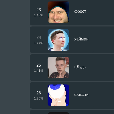
23
фрост
1.45
%
24
хаймен
1.44
%
25
вДудь
1.41
%
26
фиксай
1.35
%