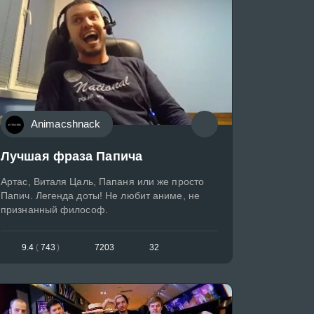
Animacshnack
Лучшая фраза Папича
Артас, Виталя Цаль, Папаня или же просто
Папич. Легенда доты! Не любит аниме, не
признанный философ.
9.4
(
743
)
7203
32