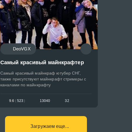
DeoVGX
Самый красивый майнкрафтер
Самый красивый майнкраф ютубер СНГ,
также присутствуют майнкрафт стримеры с
каналами по майнкрафту
9.6
(
523
)
13040
32
Загружаем еще...