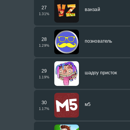
27
ванзай
1.31
%
28
познователь
1.29
%
29
шадоу присток
1.19
%
30
м5
1.17
%