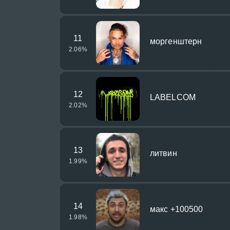
11
моргенштерн
2.06
%
12
LABELCOM
2.02
%
13
литвин
1.99
%
14
макс +100500
1.98
%