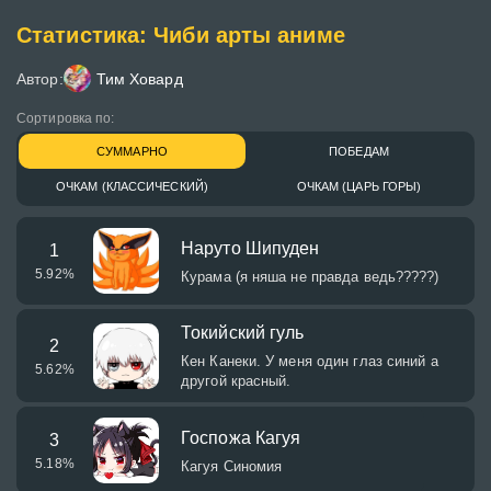
Статистика: Чиби арты аниме
Автор:
Тим Ховард
Сортировка по:
СУММАРНО
ПОБЕДАМ
ОЧКАМ (КЛАССИЧЕСКИЙ)
ОЧКАМ (ЦАРЬ ГОРЫ)
Наруто Шипуден
1
5.92
%
Курама (я няша не правда ведь?????)
Токийский гуль
2
Кен Канеки. У меня один глаз синий а
5.62
%
другой красный.
Госпожа Кагуя
3
5.18
%
Кагуя Синомия