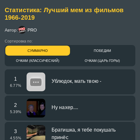
Статистика: Лучший мем из фильмов
1966-2019
Автор:
PRO
Сортировка по:
СУММАРНО
ПОБЕДАМ
ОЧКАМ (КЛАССИЧЕСКИЙ)
ОЧКАМ (ЦАРЬ ГОРЫ)
1
Ублюдок, мать твою -
6.77
%
2
Ну нахер....
5.39
%
Братишка, я тебе покушать
3
принёс
4.55
%