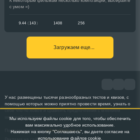
К некоторым фильмам несколько композиций, выбирайте
с умом =)
9.44
(
143
)
1408
256
Загружаем еще...
У нас размещены тысячи разнообразных тестов и квизов, с
помощью которых можно приятно провести время, узнать о
себе что-то новое и сравнить предпочтения с мнением
широкой аудитории.
Мы используем файлы cookie для того, чтобы обеспечить
вам максимально удобное использование.
По всем вопросам:
admin@pikuco.ru
Нажимая на кнопку "Соглашаюсь", вы даете согласие на
использование файлов cookie.
Реклама на сайте:
Заказать!