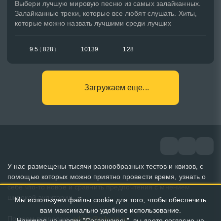
Выбери лучшую мировую песню из самых залайканных.
Залайканные треки, которые все любят слушать. Хиты,
которые можно назвать лучшими среди лучших
9.5
(
828
)
10139
128
Загружаем еще...
У нас размещены тысячи разнообразных тестов и квизов, с
помощью которых можно приятно провести время, узнать о
себе что-то новое и сравнить предпочтения с мнением
широкой аудитории.
Мы используем файлы cookie для того, чтобы обеспечить
вам максимально удобное использование.
По всем вопросам:
admin@pikuco.ru
Нажимая на кнопку "Соглашаюсь", вы даете согласие на