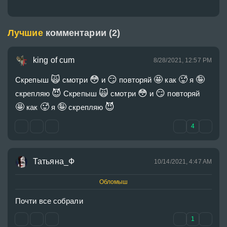
Лучшие
комментарии (2)
king of cum
8/28/2021, 12:57 PM
🙀
😳
😏
🤩
🥵
🤪
Скрепыш 
 смотри 
 и 
 повторяй 
 как 
 я 
😈
🙀
😳
😏
скрепляю 
 Скрепыш 
 смотри 
 и 
 повторяй 
🤩
🥵
🤪
😈
 как 
 я 
 скрепляю 
4
Татьяна_Ф
10/14/2021, 4:47 AM
Обломыш
Почти все собрали
1