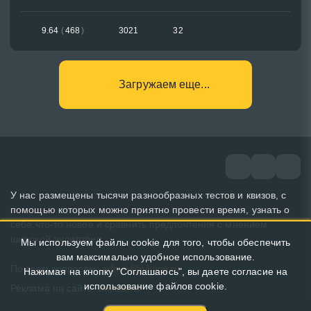
9.64
(
468
)
3021
32
Загружаем еще...
У нас размещены тысячи разнообразных тестов и квизов, с
помощью которых можно приятно провести время, узнать о
себе что-то новое и сравнить предпочтения с мнением
широкой аудитории.
Мы используем файлы cookie для того, чтобы обеспечить
вам максимально удобное использование.
По всем вопросам:
admin@pikuco.ru
Нажимая на кнопку "Соглашаюсь", вы даете согласие на
использование файлов cookie.
Реклама на сайте:
Заказать!